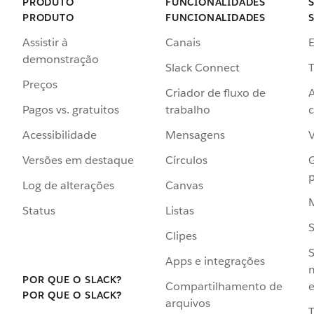
PRODUTO
FUNCIONALIDADES
PRODUTO
FUNCIONALIDADES
Assistir à
Canais
demonstração
Slack Connect
T
Preços
Criador de fluxo de
Pagos vs. gratuitos
trabalho
c
Acessibilidade
Mensagens
Versões em destaque
Círculos
p
Log de alterações
Canvas
Status
Listas
Clipes
S
Apps e integrações
POR QUE O SLACK?
Compartilhamento de
e
POR QUE O SLACK?
arquivos