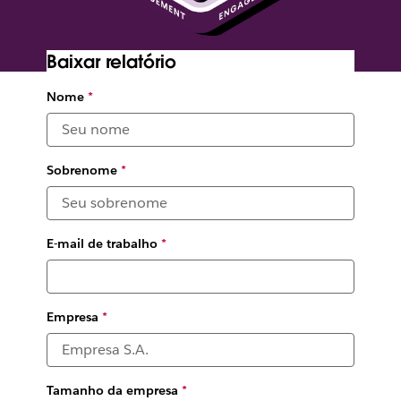
Baixar relatório
Slack was built for enterprise
Nome
*
with customers in mind
Slack's Chief Product Officer Tamar Yehoshua explains what
Sobrenome
*
it means to be built for the enterprise—and why it matters
now
E-mail de trabalho
*
Empresa
*
Tamanho da empresa
*