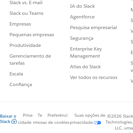
Slack vs. E-mail
IA do Slack
Slack ou Teams
Agentforce
S
Empresas
Pesquisa empresarial
V
Pequenas empresas
Segurança
S
Produtividade
Enterprise Key
Management
Gerenciamento de
S
tarefas
Atlas do Slack
v
Escala
Ver todos os recursos
V
Confiança
Priva
Te
Preferênci
Suas opções de
Baixar o
©2026 Slack
Slack
Technologies,
cidade
rmos
as de cookies
privacidade
LLC, uma