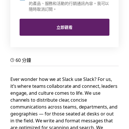
的產品、服務和活動的行銷通訊內容。我可以
隨時取消訂閱。
立即觀看
60 分鐘
Ever wonder how we at Slack use Slack? For us,
it’s where teams collaborate and connect, leaders
engage, and culture comes to life. We use
channels to distribute clear, concise
communications across teams, departments, and
geographies — for those seated at desks or out
in the field. We write and format messages that
are optimized for scanning and search. We