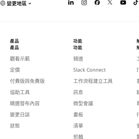
變更地區
產品
功能
產品
功能
觀看示範
頻道
定價
Slack Connect
I
付費版與免費版
工作流程建立工具
協助工具
訊息
精選發布內容
微型會議
變更日誌
畫板
狀態
清單
剪輯