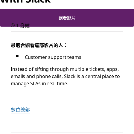
觀看影片
1 分鐘
最適合觀看這部影片的人：
Customer support teams
Instead of sifting through multiple tickets, apps,
emails and phone calls, Slack is a central place to
manage SLAs in real time.
數位總部