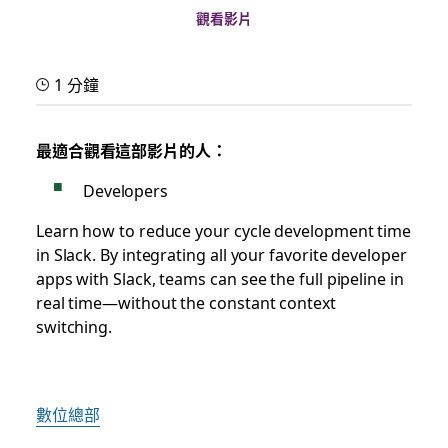
觀看影片
1 分鐘
最適合觀看這部影片的人：
Developers
Learn how to reduce your cycle development time
in Slack. By integrating all your favorite developer
apps with Slack, teams can see the full pipeline in
real time—without the constant context
switching.
數位總部