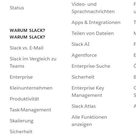
Video- und
F
Status
Sprachnachrichten
Apps & Integrationen
WARUM SLACK?
Teilen von Dateien
WARUM SLACK?
Slack AI
F
Slack vs. E-Mail
Agentforce
E
Slack im Vergleich zu
Enterprise-Suche
Ö
Teams
Sicherheit
Enterprise
Enterprise Key
G
Kleinunternehmen
Management
S
Produktivität
Slack Atlas
Task-Management
Alle Funktionen
Skalierung
anzeigen
Sicherheit