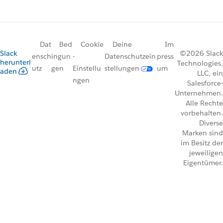
Dat
Bed
Cookie
Deine
Im
Slack
©2026 Slack
ensch
ingun
-
Datenschutzein
press
herunterl
Technologies,
utz
gen
Einstellu
stellungen
um
aden
LLC, ein
ngen
Salesforce-
Unternehmen.
Alle Rechte
vorbehalten.
Diverse
Marken sind
im Besitz der
jeweiligen
Eigentümer.