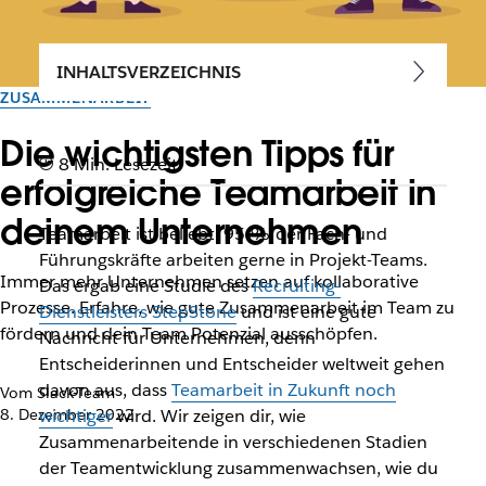
INHALTSVERZEICHNIS
ZUSAMMENARBEIT
Die wichtigsten Tipps für
8 Min. Lesezeit
erfolgreiche Teamarbeit in
deinem Unternehmen
Teamarbeit ist beliebt: 95 % der Fach- und
Führungskräfte arbeiten gerne in Projekt-Teams.
Immer mehr Unternehmen setzen auf kollaborative
Das ergab eine Studie des
Recruiting-
Prozesse. Erfahre, wie gute Zusammenarbeit im Team zu
Dienstleisters StepStone
und ist eine gute
fördern und dein Team Potenzial ausschöpfen.
Nachricht für Unternehmen, denn
Entscheiderinnen und Entscheider weltweit gehen
davon aus, dass
Teamarbeit in Zukunft noch
Vom Slack-Team
8. Dezember 2022
wichtiger
wird. Wir zeigen dir, wie
Zusammenarbeitende in verschiedenen Stadien
der Teamentwicklung zusammenwachsen, wie du