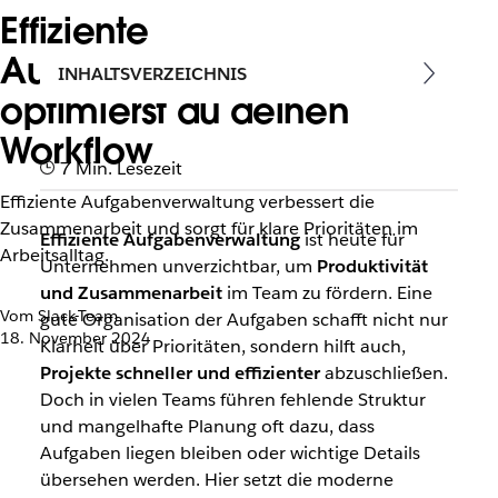
Effiziente
Aufgabenverwaltung: So
INHALTSVERZEICHNIS
optimierst du deinen
Workflow
7 Min. Lesezeit
Effiziente Aufgabenverwaltung verbessert die
Zusammenarbeit und sorgt für klare Prioritäten im
Effiziente Aufgabenverwaltung
ist heute für
Arbeitsalltag.
Unternehmen unverzichtbar, um
Produktivität
und Zusammenarbeit
im Team zu fördern. Eine
Vom Slack-Team
gute Organisation der Aufgaben schafft nicht nur
18. November 2024
Klarheit über Prioritäten, sondern hilft auch,
Projekte schneller und effizienter
abzuschließen.
Doch in vielen Teams führen fehlende Struktur
und mangelhafte Planung oft dazu, dass
Aufgaben liegen bleiben oder wichtige Details
übersehen werden. Hier setzt die moderne