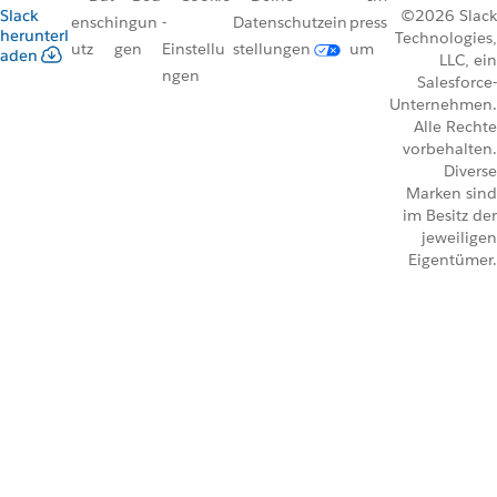
Slack
©2026 Slack
ensch
ingun
-
Datenschutzein
press
herunterl
Technologies,
utz
gen
Einstellu
stellungen
um
aden
LLC, ein
ngen
Salesforce-
Unternehmen.
Alle Rechte
vorbehalten.
Diverse
Marken sind
im Besitz der
jeweiligen
Eigentümer.