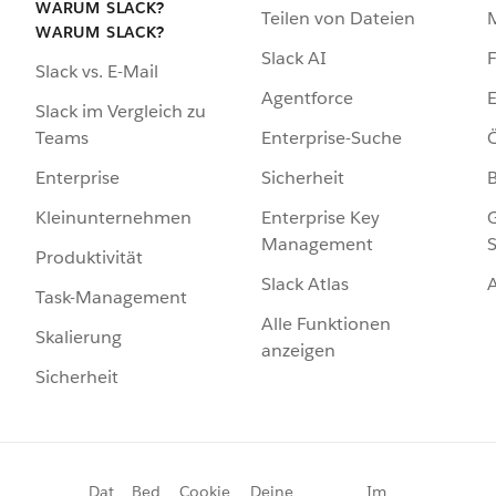
WARUM SLACK?
Teilen von Dateien
WARUM SLACK?
Slack AI
F
Slack vs. E-Mail
Agentforce
E
Slack im Vergleich zu
Enterprise-Suche
Ö
Teams
Sicherheit
Enterprise
Enterprise Key
G
Kleinunternehmen
Management
S
Produktivität
Slack Atlas
Task-Management
Alle Funktionen
Skalierung
anzeigen
Sicherheit
Dat
Bed
Cookie
Deine
Im