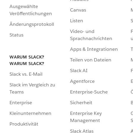
Ausgewählte
Canvas
Veröffentlichungen
Listen
S
Änderungsprotokoll
Video- und
F
Status
Sprachnachrichten
Apps & Integrationen
WARUM SLACK?
Teilen von Dateien
WARUM SLACK?
Slack AI
F
Slack vs. E-Mail
Agentforce
E
Slack im Vergleich zu
Enterprise-Suche
Ö
Teams
Sicherheit
Enterprise
Enterprise Key
G
Kleinunternehmen
Management
S
Produktivität
Slack Atlas