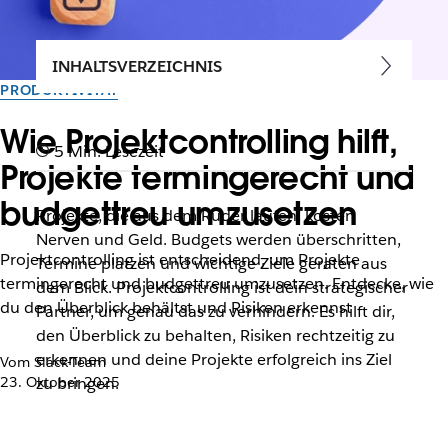
INHALTSVERZEICHNIS
PRODUKTIVITÄT
Wie Projektcontrolling hilft,
5 Min. Lesezeit
Projekte termingerecht und
budgettreu umzusetzen
Projekte, die aus dem Ruder laufen, kosten
Nerven und Geld. Budgets werden überschritten,
Projektcontrolling ist entscheidend, um Projekte
Termine platzen und wichtige Ziele geraten aus
termingerecht und budgettreu umzusetzen. Entdecke, wie
dem Blick. Projektcontrolling ist dein strategischer
du den Überblick behältst und Risiken erkennst
Partner, um genau das zu verhindern. Es hilft dir,
den Überblick zu behalten, Risiken rechtzeitig zu
erkennen und deine Projekte erfolgreich ins Ziel
Vom Slack-Team
23. Oktober 2025
zu bringen.