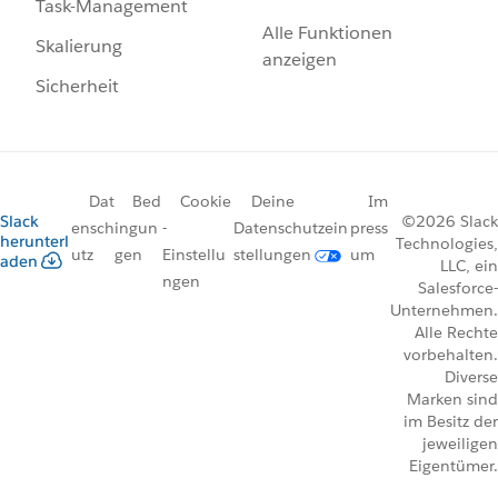
Task-Management
Alle Funktionen
Skalierung
anzeigen
Sicherheit
Dat
Bed
Cookie
Deine
Im
Slack
©2026 Slack
ensch
ingun
-
Datenschutzein
press
herunterl
Technologies,
utz
gen
Einstellu
stellungen
um
aden
LLC, ein
ngen
Salesforce-
Unternehmen.
Alle Rechte
vorbehalten.
Diverse
Marken sind
im Besitz der
jeweiligen
Eigentümer.