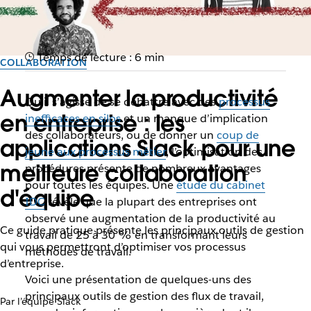
Temps de lecture : 6 min
COLLABORATION
Augmenter la productivité
Qu’il s’agisse de se débattre avec des
processus
en entreprise : les
inefficaces en silos
et un manque d’implication
des collaborateurs, ou de donner un
coup de
applications Slack pour une
jeune aux processus métier
, l’optimisation des
meilleure collaboration
procédures présente de nombreux avantages
pour toutes les équipes. Une
étude du cabinet
d'équipe
IDC
révèle que la plupart des entreprises ont
observé une augmentation de la productivité au
Ce guide pratique présente les principaux outils de gestion
travail de 25 à 30 % en transformant leurs
qui vous permettront d’optimiser vos processus
méthodes de travail.
d’entreprise.
Voici une présentation de quelques-uns des
principaux outils de gestion des flux de travail,
Par l’équipe Slack