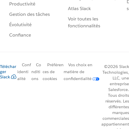
D
Productivité
Atlas Slack
s
Gestion des tâches
Voir toutes les
Évolutivité
fonctionnalités
Confiance
Conf
Co
Préféren
Vos choix en
Téléchar
©2026 Slack
ger
identi
nditi
ces de
matière de
Technologies,
Slack
LLC, une
alité
ons
cookies
confidentialité
entreprise
Salesforce.
Tous droits
réservés. Les
différentes
marques
commerciales
appartiennent