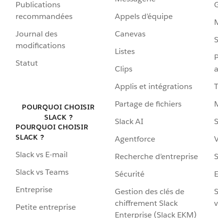
Publications
G
recommandées
Appels d’équipe
Journal des
Canevas
S
modifications
Listes
P
Statut
Clips
a
Applis et intégrations
Partage de fichiers
POURQUOI CHOISIR
SLACK ?
Slack AI
S
POURQUOI CHOISIR
SLACK ?
Agentforce
V
Slack vs E-mail
Recherche d’entreprise
S
Slack vs Teams
Sécurité
Entreprise
Gestion des clés de
S
chiffrement Slack
v
Petite entreprise
Enterprise (Slack EKM)