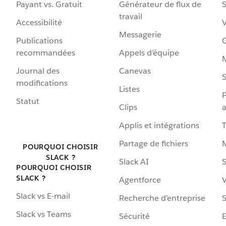
Payant vs. Gratuit
Générateur de flux de
S
travail
Accessibilité
Messagerie
Publications
G
recommandées
Appels d’équipe
Journal des
Canevas
S
modifications
Listes
P
Statut
Clips
a
Applis et intégrations
Partage de fichiers
POURQUOI CHOISIR
SLACK ?
Slack AI
S
POURQUOI CHOISIR
SLACK ?
Agentforce
V
Slack vs E-mail
Recherche d’entreprise
S
Slack vs Teams
Sécurité