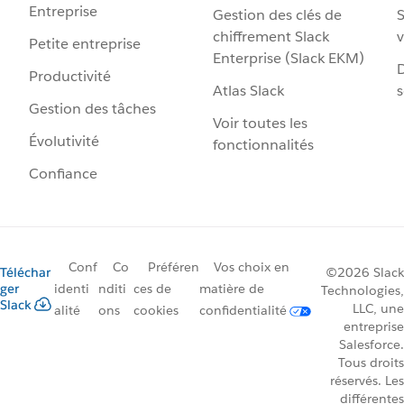
Entreprise
Gestion des clés de
S
chiffrement Slack
v
Petite entreprise
Enterprise (Slack EKM)
D
Productivité
Atlas Slack
s
Gestion des tâches
Voir toutes les
Évolutivité
fonctionnalités
Confiance
Conf
Co
Préféren
Vos choix en
Téléchar
©2026 Slack
ger
identi
nditi
ces de
matière de
Technologies,
Slack
LLC, une
alité
ons
cookies
confidentialité
entreprise
Salesforce.
Tous droits
réservés. Les
différentes