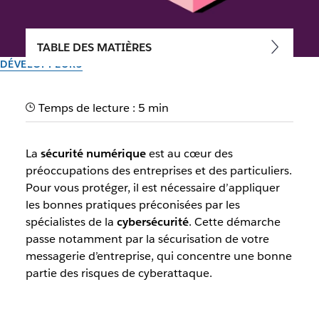
TABLE DES MATIÈRES
DÉVELOPPEURS
Comment assurer votre
Temps de lecture : 5 min
sécurité numérique ?
La
sécurité numérique
est au cœur des
Les bonnes pratiques pour assurer la sécurité de votre
préoccupations des entreprises et des particuliers.
entreprise et la protéger des cyberattaques.
Pour vous protéger, il est nécessaire d’appliquer
les bonnes pratiques préconisées par les
Par l’équipe Slack
spécialistes de la
cybersécurité
. Cette démarche
3 novembre 2022
passe notamment par la sécurisation de votre
messagerie d’entreprise, qui concentre une bonne
partie des risques de cyberattaque.