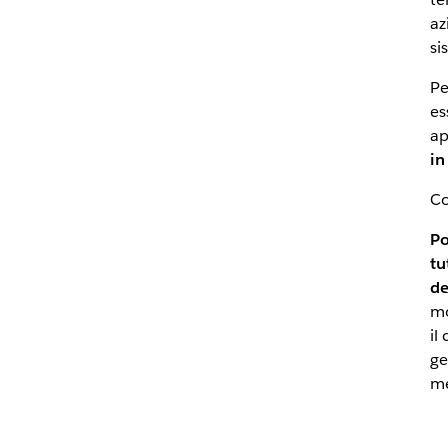
az
si
Pe
es
ap
in
Co
Po
tu
de
mo
il
ge
me