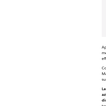
Ap
me
ef
Co
Ma
su
La
az
di
te