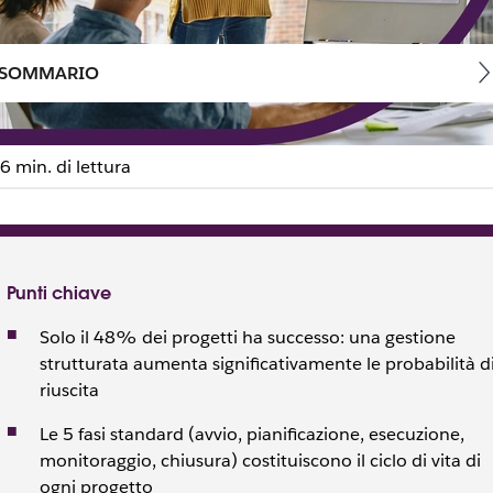
SOMMARIO
6 min. di lettura
etto e quali sono le sue f
 sue metodologie, per sistematizzare i processi aziendali e ren
Punti chiave
Solo il 48% dei progetti ha successo: una gestione
strutturata aumenta significativamente le probabilità d
riuscita
Le 5 fasi standard (avvio, pianificazione, esecuzione,
monitoraggio, chiusura) costituiscono il ciclo di vita di
ogni progetto