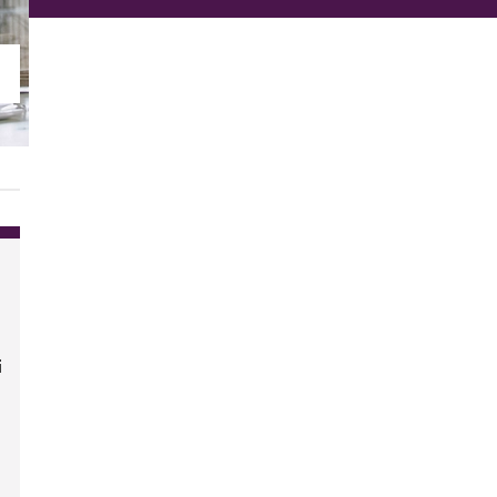
asi?
derli più efficienti.
i