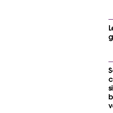
L
g
S
c
s
b
v