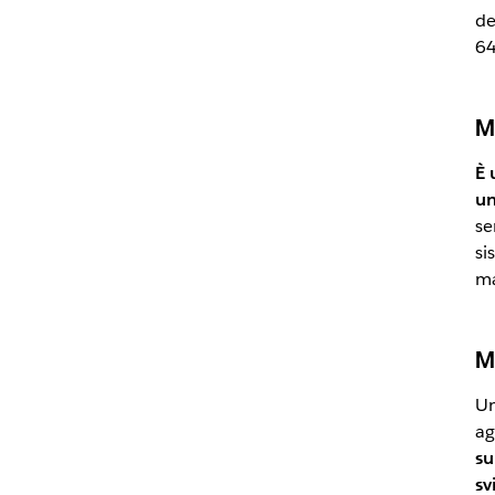
de
64
M
È 
un
se
si
ma
M
Un
ag
su
sv