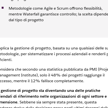
Metodologie come Agile e Scrum offrono flessibilità,
mentre Waterfall garantisce controllo; la scelta dipend
dal tipo di progetto
plica la gestione di progetto, basata su una qualsiasi delle s
todologie, per sistematizzare i processi aziendali e renderli 
ficienti.
nsidera che secondo una statistica pubblicata da PMI (Proj
nagement Institute), solo il 48% dei progetti raggiunge il
ccesso, mentre il 12% fallisce completamente.
 gestione di progetto sta diventando una delle pratiche
iendali di riferimento nelle organizzazioni di ogni settore e
mensione.
Sebbene sia sempre stata presente, questa
ndenza deriva dalla decisione presa negli ultimi decenni dall