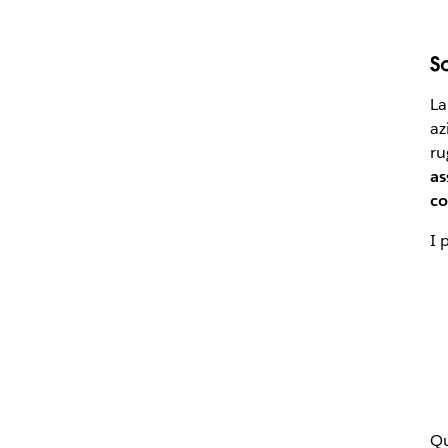
S
La
az
ru
as
co
I 
Qu