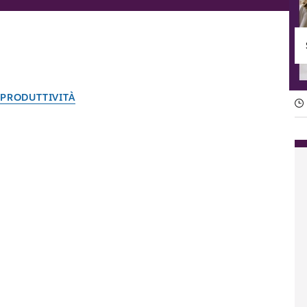
PRODUTTIVITÀ
Cos’è la gestione di prog
Applica la gestione di progetto, basata su una qualsiasi delle
Il team di Slack
12 febbraio 2026