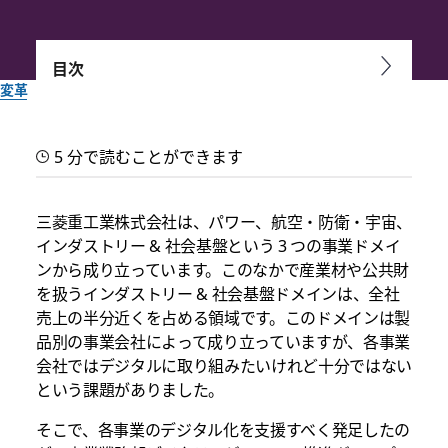
目次
変革
Enterprise Grid で挑む三菱
5 分で読むことができます
重工の DED（Digital
Experience Design）
三菱重工業株式会社は、パワー、航空・防衛・宇宙、
インダストリー & 社会基盤という 3 つの事業ドメイ
ンから成り立っています。このなかで産業材や公共財
プロジェクト別ワークスペースやアプリ連携でデジタルエクス
を扱うインダストリー & 社会基盤ドメインは、全社
ペリエンスを向上
売上の半分近くを占める領域です。このドメインは製
品別の事業会社によって成り立っていますが、各事業
Slack チーム一同作成
会社ではデジタルに取り組みたいけれど十分ではない
2020年3月26日
という課題がありました。
そこで、各事業のデジタル化を支援すべく発足したの