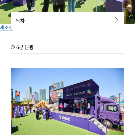
목차
새 소식
일하는 즐거움을 깨우는 시간,
6분 분량
Slack 캠프그라운드 팝업 현장
Slack 캠프그라운드 팝업은 전통적인 세미나와 전시회와는 달랐습니
다. 기능과 스펙을 나열하기보다, Slack과 함께하는 업무·팀 문화·감정
까지 포함한 '일하는 전체 경험'을 각 공간에서 보여주고 있었습니다.
Slack 팀이 작성
2026년 5월 11일