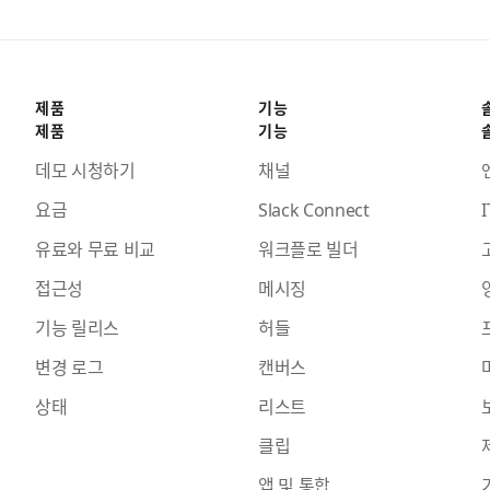
제품
기능
제품
기능
데모 시청하기
채널
요금
Slack Connect
I
유료와 무료 비교
워크플로 빌더
접근성
메시징
기능 릴리스
허들
변경 로그
캔버스
상태
리스트
클립
앱 및 통합