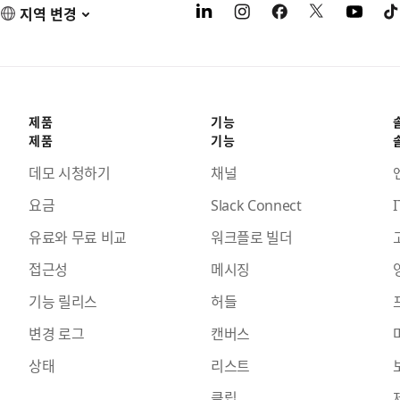
지역 변경
제품
기능
제품
기능
데모 시청하기
채널
요금
Slack Connect
I
유료와 무료 비교
워크플로 빌더
접근성
메시징
기능 릴리스
허들
변경 로그
캔버스
상태
리스트
클립