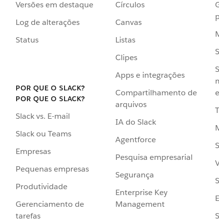
Versões em destaque
Círculos
p
Log de alterações
Canvas
Status
Listas
Clipes
S
Apps e integrações
POR QUE O SLACK?
Compartilhamento de
e
POR QUE O SLACK?
arquivos
Slack vs. E-mail
IA do Slack
Slack ou Teams
Agentforce
S
Empresas
Pesquisa empresarial
V
Pequenas empresas
Segurança
S
Produtividade
Enterprise Key
Management
Gerenciamento de
S
tarefas