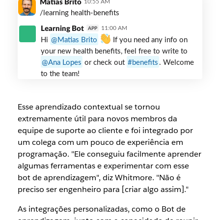
Matias Brito
10:55 AM
sample
/learning health-benefits
Learning
Learning Bot
11:00 AM
APP
Bot
Hi
Matias Brito
If you need any info on
app
your new health benefits, feel free to write to
integration
Ana Lopes
or check out
benefits
. Welcome
usage
to the team!
Esse aprendizado contextual se tornou
extremamente útil para novos membros da
equipe de suporte ao cliente e foi integrado por
um colega com um pouco de experiência em
programação. "Ele conseguiu facilmente aprender
algumas ferramentas e experimentar com esse
bot de aprendizagem", diz Whitmore. "Não é
preciso ser engenheiro para [criar algo assim]."
As integrações personalizadas, como o Bot de