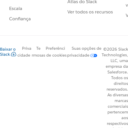
Atlas do Slack
v
Escala
Ver todos os recursos
V
Confiança
Priva
Te
Preferênci
Suas opções de
Baixar o
©2026 Slack
Slack
Technologies,
cidade
rmos
as de cookies
privacidade
LLC, uma
empresa da
Salesforce.
Todos os
direitos
reservados.
As diversas
marcas
comerciais
pertencem
aos
respectivos