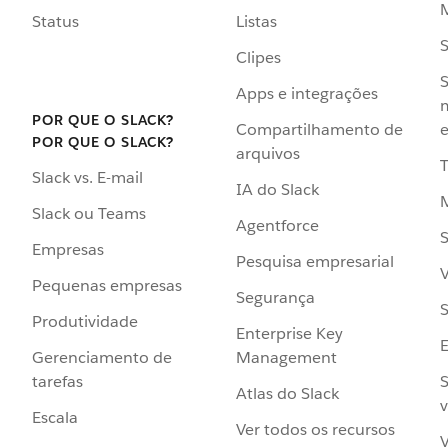
Status
Listas
Clipes
S
Apps e integrações
POR QUE O SLACK?
Compartilhamento de
e
POR QUE O SLACK?
arquivos
Slack vs. E-mail
IA do Slack
Slack ou Teams
Agentforce
S
Empresas
Pesquisa empresarial
V
Pequenas empresas
Segurança
S
Produtividade
Enterprise Key
Management
Gerenciamento de
S
tarefas
Atlas do Slack
v
Escala
Ver todos os recursos
V