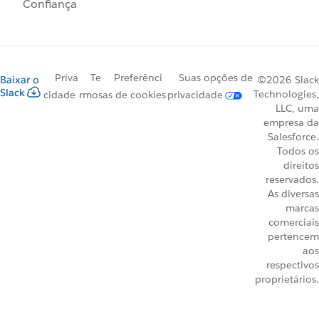
Confiança
Priva
Te
Preferênci
Suas opções de
Baixar o
©2026 Slack
Slack
Technologies,
cidade
rmos
as de cookies
privacidade
LLC, uma
empresa da
Salesforce.
Todos os
direitos
reservados.
As diversas
marcas
comerciais
pertencem
aos
respectivos
proprietários.