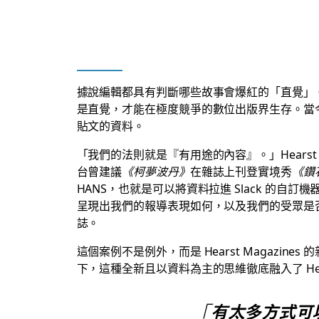
據說編輯都具有判斷哪些故事會爆紅的「直覺」。不
是直覺，才能在極度競爭的數位出版界生存。當今，故事
貼文的資料。
「我們的法則就是『有用途的內容』。」Hearst M
台曾建議
《柯夢波丹》
在雜誌上刊登實境秀
《鑽
HANS，也就是可以將資料拉進 Slack 的自訂
呈現出我們的報導表現如何，以及我們的受眾是否關
誌。
這個案例不是例外，而是 Hearst Magazi
下，這種全新且以資料為主的思維徹底融入了 H
「有太多方式可