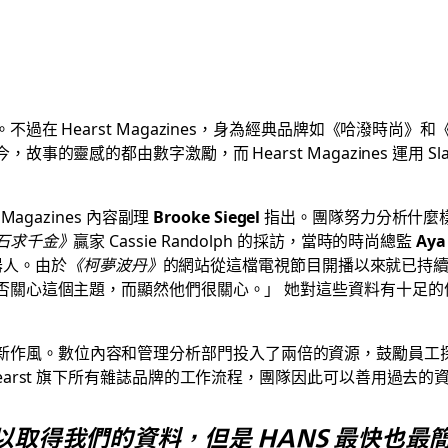
過在 Hearst Magazines，身為經典品牌如《哈潑時尚
的靈感的都由數字激勵，而 Hearst Magazines 運用 
agazines 內容副理
Brooke Siegel
指出。團隊努力分析什麼樣
石求千金》
贏家 Cassie Randolph 的採訪，當時的時尚總監
Aya
機器人。由於
《柯夢波丹》
的網站從這檔電視節目開播以來就已持續追
心這個主題，而顯然他們很關心。」 她對這些資料有十足的信心，
nes 的新作風。數位內容和管理分析部門投入了兩倍的資源，鼓勵員
earst 旗下所有雜誌品牌的工作流程，團隊因此可以善用過去
以取得我們的資料，但是 HANS 最快也最