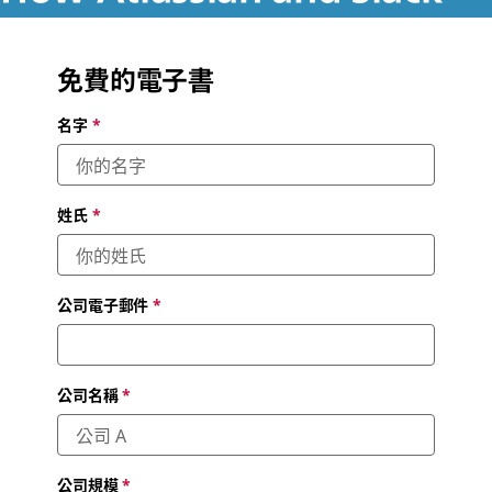
drive value for technical
teams
免費的電子書
名字
*
A survey of IT leaders and practitioners reveals how deep
integrations between the software tools can unlock
collaboration and productivity
姓氏
*
公司電子郵件
*
公司名稱
*
公司規模
*