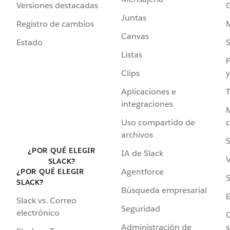
Versiones destacadas
G
Juntas
Registro de cambios
Canvas
Estado
Listas
F
Clips
y
Aplicaciones e
integraciones
Uso compartido de
archivos
S
¿POR QUÉ ELEGIR
IA de Slack
V
SLACK?
Agentforce
¿POR QUÉ ELEGIR
S
SLACK?
Búsqueda empresarial
Slack vs. Correo
Seguridad
electrónico
C
Administración de
s