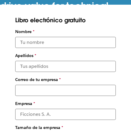
drive value for technical
teams
Libro electrónico gratuito
A survey of IT leaders and practitioners reveals how deep
Nombre
*
integrations between the software tools can unlock
collaboration and productivity
Apellidos
*
Correo de tu empresa
*
Empresa
*
Tamaño de la empresa
*