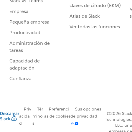
Slack vs. Teams
claves de cifrado (EKM)
V
Empresa
Atlas de Slack
s
Pequeña empresa
Ver todas las funciones
Productividad
Administración de
tareas
Capacidad de
adaptación
Confianza
Priv
Tér
Preferenci
Sus opciones
Descargar
©2026 Slack
acida
mino
as de cookies
de privacidad
Slack
Technologies,
d
s
LLC, una
empresa de