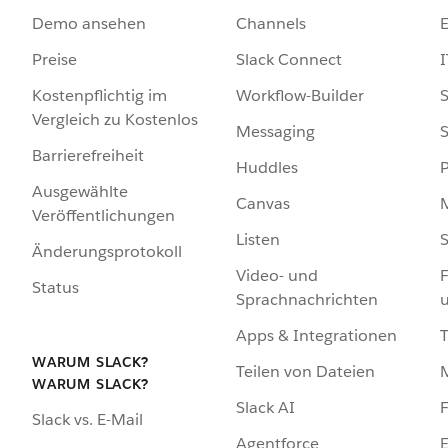
Demo ansehen
Channels
Preise
Slack Connect
I
Kostenpflichtig im
Workflow-Builder
S
Vergleich zu Kostenlos
Messaging
S
Barrierefreiheit
Huddles
Ausgewählte
Canvas
Veröffentlichungen
Listen
S
Änderungsprotokoll
Video- und
F
Status
Sprachnachrichten
Apps & Integrationen
WARUM SLACK?
Teilen von Dateien
WARUM SLACK?
Slack AI
F
Slack vs. E-Mail
Agentforce
E