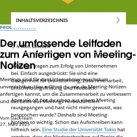
INHALTSVERZEICHNIS
PRODUKTIVITÄT
Der umfassende Leitfaden
4 Min. Lesezeit
zum Anfertigen von Meeting-
Notizen
Meetings tragen zum Erfolg von Unternehmen
bei. Einfach ausgedrückt: Sie sind eine
Meetings sind für das Unternehmenswachstum
Gelegenheit für Brainstorming, Zusammenarbeit,
unverzichtbar. Hier erfährst du, wie du Meeting-Notizen
Entscheidungsfindung und Feedback.
anfertigen kannst, um die Zusammenarbeit zu verbessern
Aber wie oft bist du schon aus einem Meeting
und das Beste aus Meetings herauszuholen.
rausgegangen und hast nicht mehr gewusst, was
besprochen wurde? Deshalb sind Meeting-
Vom Slack-Team
Notizen so wichtig. Schon das Aufschreiben kann
27. März 2025
hilfreich sein.
Eine Studie der Universität Tokio
hat
ergeben, dass das Niederschreiben auf Papier die