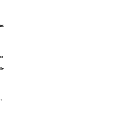
a
las
ar
llo
es