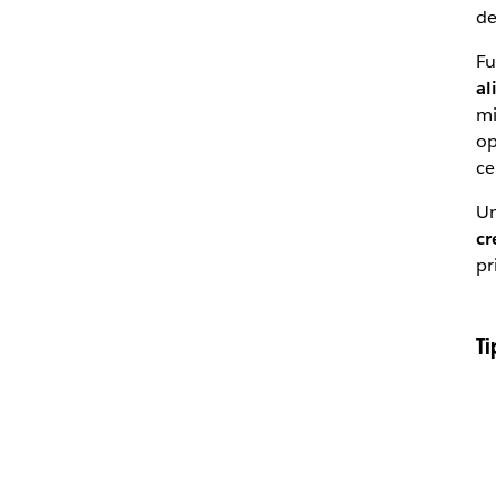
de
Fu
al
mi
op
ce
Un
cr
pr
T