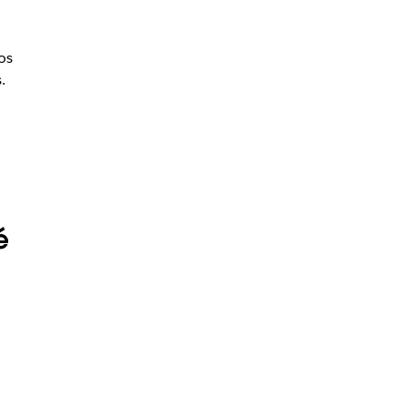
os
s.
é