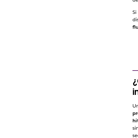
Si
di
fl
¿
i
Un
pr
hi
si
se