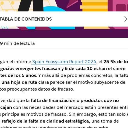
TABLA DE CONTENIDOS
9 min de lectura
e ruta eficaz y colabora
gún el informe
Spain Ecosystem Report 2024
, el
25 % de lo
gocios emergentes fracasan y 6 de cada 10 echan el cierre
rlo con los flujos de Slack.
tes de los 5 años
. Y más allá de problemas concretos, la
falt
 una hoja de ruta clara
parece ser el motivo subyacente de
tos preocupantes datos de fracaso.
 verdad que la
falta de financiación o productos que no
cajan
con las necesidades del mercado están presentes ent
s principales motivos de fracaso. Sin embargo, esto tan solo 
n
reflejo de la falta de claridad estratégica,
una toma de
cisiones reactiva y equipos que navegan sin rumbo.