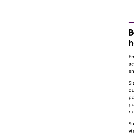
B
h
En
ac
e
Sl
qu
po
pu
ru
Su
vi