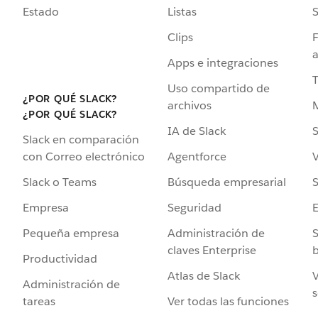
Estado
Listas
Clips
F
a
Apps e integraciones
Uso compartido de
¿POR QUÉ SLACK?
archivos
¿POR QUÉ SLACK?
IA de Slack
S
Slack en comparación
Agentforce
V
con Correo electrónico
Búsqueda empresarial
S
Slack o Teams
Seguridad
Empresa
Administración de
S
Pequeña empresa
claves Enterprise
b
Productividad
Atlas de Slack
V
Administración de
s
Ver todas las funciones
tareas