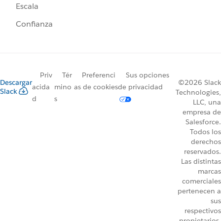
Escala
Confianza
Priv
Tér
Preferenci
Sus opciones
Descargar
©2026 Slack
acida
mino
as de cookies
de privacidad
Slack
Technologies,
d
s
LLC, una
empresa de
Salesforce.
Todos los
derechos
reservados.
Las distintas
marcas
comerciales
pertenecen a
sus
respectivos
propietarios.