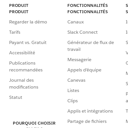
PRODUIT
FONCTIONNALITÉS
PRODUIT
FONCTIONNALITÉS
Regarder la démo
Canaux
I
Tarifs
Slack Connect
Payant vs. Gratuit
Générateur de flux de
S
travail
Accessibilité
Messagerie
Publications
G
recommandées
Appels d’équipe
Journal des
Canevas
S
modifications
Listes
P
Statut
Clips
a
Applis et intégrations
Partage de fichiers
POURQUOI CHOISIR