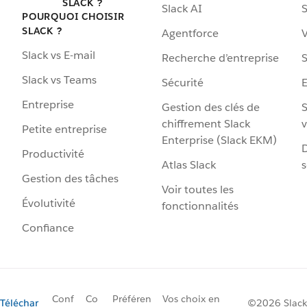
SLACK ?
Slack AI
S
POURQUOI CHOISIR
SLACK ?
Agentforce
V
Slack vs E-mail
Recherche d’entreprise
S
Slack vs Teams
Sécurité
Entreprise
Gestion des clés de
S
chiffrement Slack
v
Petite entreprise
Enterprise (Slack EKM)
D
Productivité
Atlas Slack
s
Gestion des tâches
Voir toutes les
Évolutivité
fonctionnalités
Confiance
Conf
Co
Préféren
Vos choix en
Téléchar
©2026 Slack