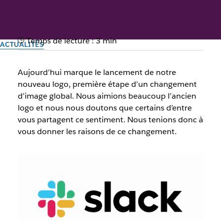
Temps de lecture : 3 min
ACTUALITÉS
Place à notre nouveau logo
Aujourd’hui marque le lancement de notre
nouveau logo, première étape d’un changement
d’image global. Nous aimions beaucoup l’ancien
Par l’équipe Slack
logo et nous nous doutons que certains d’entre
16 janvier 2019
vous partagent ce sentiment. Nous tenions donc à
vous donner les raisons de ce changement.