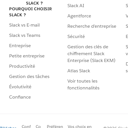
SLACK ?
Slack AI
S
POURQUOI CHOISIR
SLACK ?
Agentforce
V
Slack vs E-mail
Recherche d’entreprise
S
Slack vs Teams
Sécurité
Entreprise
Gestion des clés de
S
chiffrement Slack
v
Petite entreprise
Enterprise (Slack EKM)
D
Productivité
Atlas Slack
s
Gestion des tâches
Voir toutes les
Évolutivité
fonctionnalités
Confiance
Conf
Co
Préféren
Vos choix en