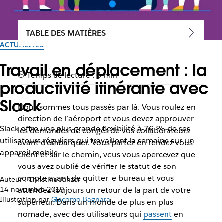
TABLE DES MATIÈRES
ACTUALITÉS
Travail en déplacement : la
Temps de lecture : 6 min
productivité itinérante avec
Slack
Nous sommes tous passés par là. Vous roulez en
direction de l’aéroport et vous devez approuver
Slack offre une plus grande flexibilité à 76 % de ses
les demandes de congés de vos collaborateurs
utilisateurs réguliers qui travaillent la semaine sur un
avant d’embarquer. Vous partez en rendez-vous
appareil mobile
client et sur le chemin, vous vous apercevez que
vous avez oublié de vérifier le statut de son
compte avant de quitter le bureau et vous
Auteur : Christina Janzer
14 novembre 2019
attendez toujours un retour de la part de votre
Illustration par
Giacomo Bagnara
supérieur. Dans un monde de plus en plus
nomade, avec des utilisateurs qui
passent
en