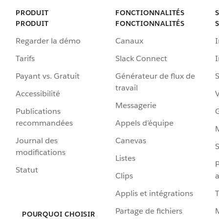
PRODUIT
FONCTIONNALITÉS
PRODUIT
FONCTIONNALITÉS
Regarder la démo
Canaux
I
Tarifs
Slack Connect
Payant vs. Gratuit
Générateur de flux de
S
travail
Accessibilité
Messagerie
Publications
G
recommandées
Appels d’équipe
Journal des
Canevas
S
modifications
Listes
P
Statut
Clips
a
Applis et intégrations
Partage de fichiers
POURQUOI CHOISIR