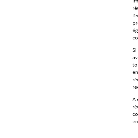
im
ré
l’
pr
ég
co
Si
av
to
en
ré
re
A 
ré
co
er