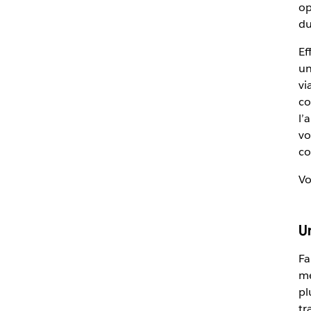
op
du
Ef
un
vi
co
l’
vo
co
Vo
U
Fa
me
pl
tr