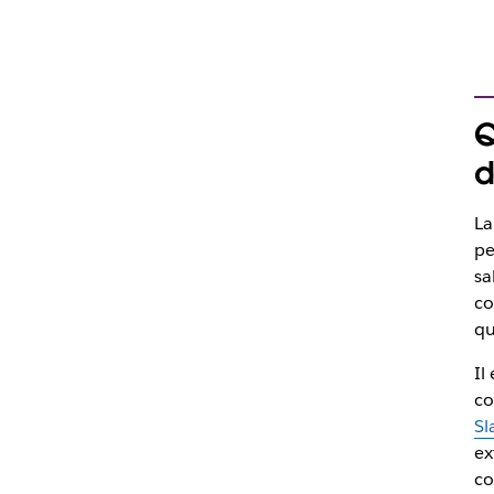
Q
d
La
pe
sa
co
qu
Il
co
Sl
ex
c