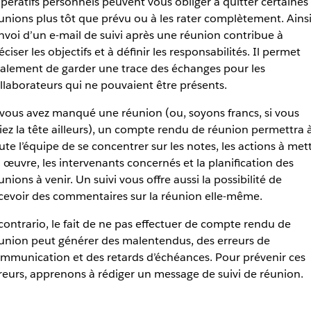
pératifs personnels peuvent vous obliger à quitter certaines
unions plus tôt que prévu ou à les rater complètement. Ainsi
envoi d’un e-mail de suivi après une réunion contribue à
éciser les objectifs et à définir les responsabilités. Il permet
alement de garder une trace des échanges pour les
llaborateurs qui ne pouvaient être présents.
 vous avez manqué une réunion (ou, soyons francs, si vous
iez la tête ailleurs), un compte rendu de réunion permettra 
ute l’équipe de se concentrer sur les notes, les actions à met
 œuvre, les intervenants concernés et la planification des
unions à venir. Un suivi vous offre aussi la possibilité de
cevoir des commentaires sur la réunion elle-même.
contrario, le fait de ne pas effectuer de compte rendu de
union peut générer des malentendus, des erreurs de
mmunication et des retards d’échéances. Pour prévenir ces
reurs, apprenons à rédiger un message de suivi de réunion.