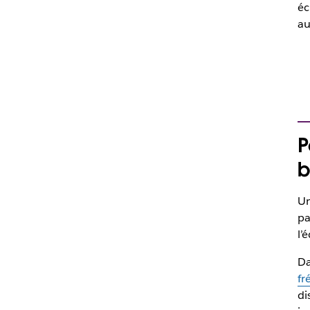
éc
au
P
b
Un
pa
l’
Da
fr
di