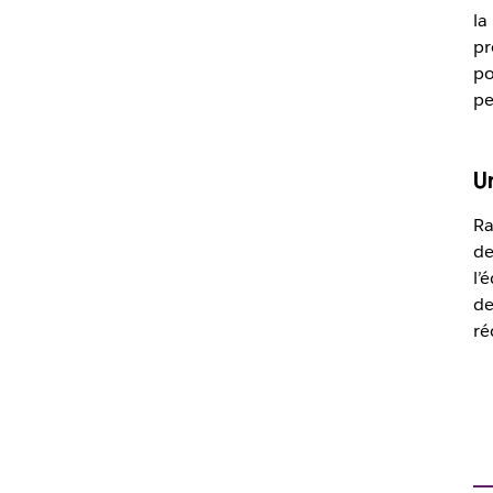
la
pr
po
pe
U
Ra
de
l’
de
ré