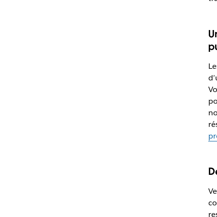
U
p
L
d’
Vo
po
no
ré
pr
D
Ve
co
re