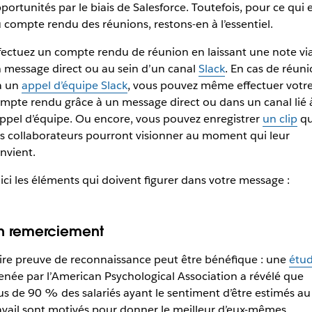
portunités par le biais de Salesforce. Toutefois, pour ce qui 
 compte rendu des réunions, restons-en à l’essentiel.
fectuez un compte rendu de réunion en laissant une note vi
 message direct ou au sein d’un canal
Slack
. En cas de réun
a un
appel d’équipe Slack
, vous pouvez même effectuer votr
mpte rendu grâce à un message direct ou dans un canal lié 
appel d’équipe. Ou encore, vous pouvez enregistrer
un clip
q
s collaborateurs pourront visionner au moment qui leur
nvient.
ici les éléments qui doivent figurer dans votre message :
n remerciement
ire preuve de reconnaissance peut être bénéfique : une
étu
née par l’American Psychological Association a révélé que
us de 90 % des salariés ayant le sentiment d’être estimés au
avail sont motivés pour donner le meilleur d’eux-mêmes.