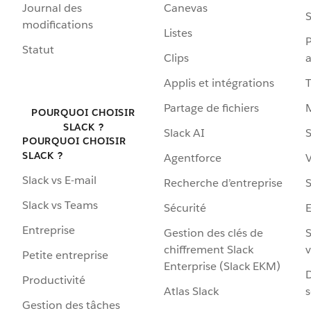
Journal des
Canevas
S
modifications
Listes
P
Statut
Clips
a
Applis et intégrations
Partage de fichiers
POURQUOI CHOISIR
SLACK ?
Slack AI
S
POURQUOI CHOISIR
SLACK ?
Agentforce
V
Slack vs E-mail
Recherche d’entreprise
S
Slack vs Teams
Sécurité
Entreprise
Gestion des clés de
S
chiffrement Slack
v
Petite entreprise
Enterprise (Slack EKM)
D
Productivité
Atlas Slack
s
Gestion des tâches