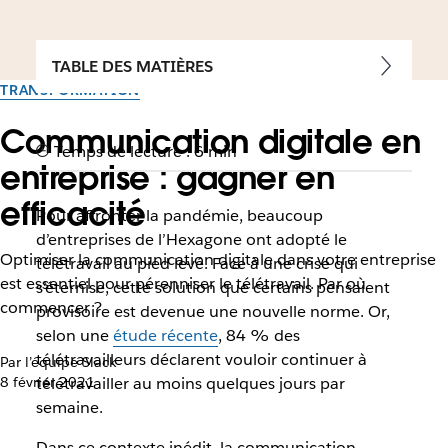
TABLE DES MATIÈRES
TRANSFORMATION
Communication digitale en
Temps de lecture : 6 min
entreprise : gagner en
efficacité
Pour affronter la pandémie, beaucoup
d’entreprises de l’Hexagone ont adopté le
Optimiser la communication digitale dans votre entreprise
télétravail au pied levé. Face à une crise qui
est essentiel pour pérenniser le télétravail. Par où
s’éternise, cette solution que certains pensaient
commencer ?
provisoire est devenue une nouvelle norme. Or,
selon une
étude récente
, 84 % des
télétravailleurs déclarent vouloir continuer à
Par l’équipe Slack
8 février 2021
télétravailler au moins quelques jours par
semaine.
Dans ce contexte inédit, la communication