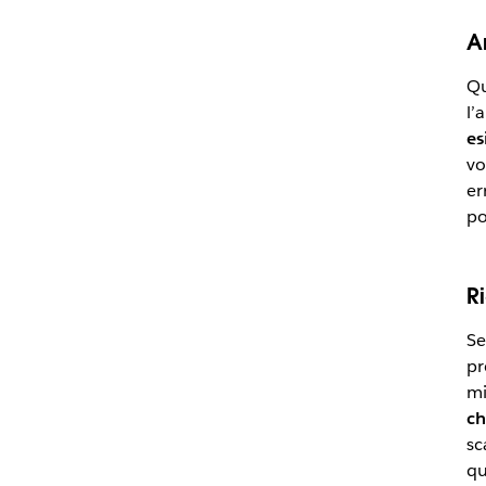
A
Qu
l’
es
vo
er
po
R
Se
pr
mi
ch
sc
qu