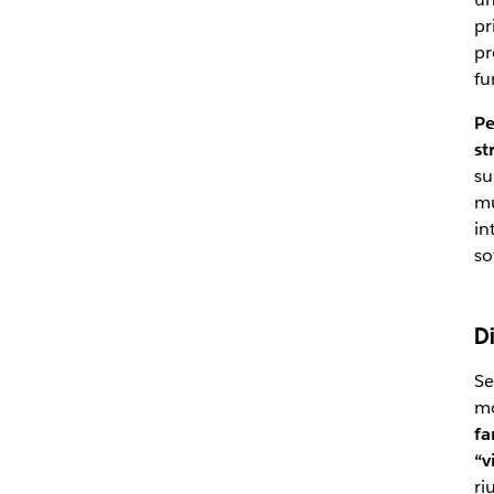
pr
pr
fu
Pe
st
su
mu
in
so
D
Se
mo
fa
“v
ri