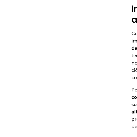
I
a
Co
im
de
te
no
ci
co
Pe
co
so
al
pr
de