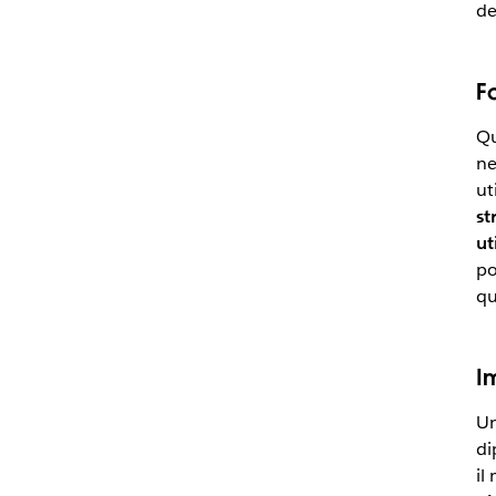
de
F
Q
ne
ut
st
ut
po
qu
I
Un
di
il