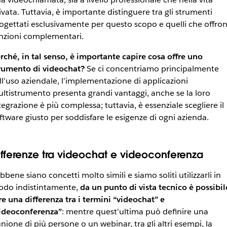
ivata. Tuttavia, è importante distinguere tra gli strumenti
ogettati esclusivamente per questo scopo e quelli che offro
nzioni complementari.
rché, in tal senso, è importante capire cosa offre uno
rumento di videochat?
Se ci concentriamo principalmente
ll’uso aziendale, l’implementazione di applicazioni
ltistrumento presenta grandi vantaggi, anche se la loro
tegrazione è più complessa; tuttavia, è essenziale scegliere il
ftware giusto per soddisfare le esigenze di ogni azienda.
ifferenze tra videochat e videoconferenza
bbene siano concetti molto simili e siamo soliti utilizzarli in
do indistintamente,
da un punto di vista tecnico è possibil
re una differenza tra i termini “videochat” e
ideoconferenza”
: mentre quest’ultima può definire una
unione di più persone o un webinar, tra gli altri esempi, la