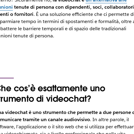
unioni
tenute di persona con dipendenti, soci, collaboratori
ienti o fornitori
. È una soluzione efficiente che ci permette d
sparmiare tempo in termini di spostamenti e formalità, oltre 
battere le barriere temporali e di spazio delle tradizionali
unioni tenute di persona.
he cos’è esattamente uno
trumento di videochat?
a videochat è uno strumento che permette a due persone 
municare tramite un canale audiovisivo
. In altre parole, il
ftware, l’applicazione o il sito web che si utilizza per effettua
a videochiamata, sia a livello professionale che nella vita