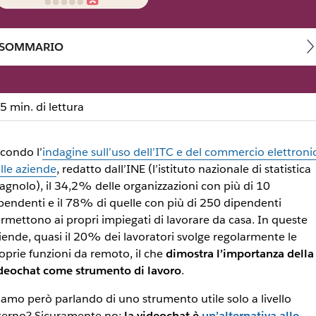
SOMMARIO
5 min. di lettura
lizzare la comunicazione
condo l’
indagine sull’uso dell’ITC e del commercio elettroni
lle aziende
, redatto dall’INE (l’istituto nazionale di statistica
rganizzazioni, a livello interno ed esterno. Come si può impl
agnolo), il 34,2% delle organizzazioni con più di 10
pendenti e il 78% di quelle con più di 250 dipendenti
rmettono ai propri impiegati di lavorare da casa. In queste
iende, quasi il 20% dei lavoratori svolge regolarmente le
oprie funzioni da remoto, il che
dimostra l’importanza della
deochat come strumento di lavoro
.
iamo però parlando di uno strumento utile solo a livello
terno? Sicuramente no;
la videochat è
un’alternativa alle