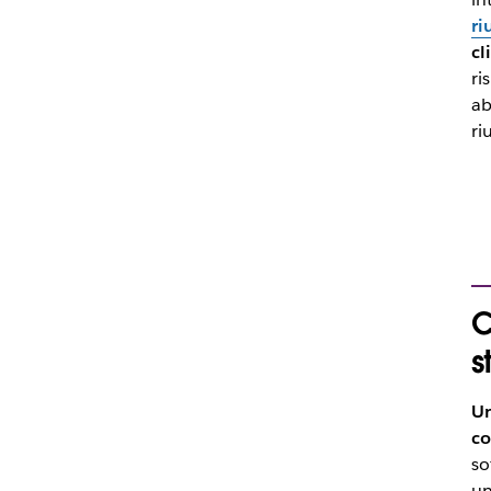
ri
cl
ri
ab
ri
C
s
Un
co
so
un