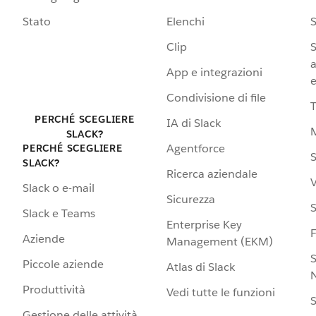
Stato
Elenchi
S
Clip
S
a
App e integrazioni
e
Condivisione di file
PERCHÉ SCEGLIERE
IA di Slack
SLACK?
Agentforce
PERCHÉ SCEGLIERE
S
SLACK?
Ricerca aziendale
V
Slack o e-mail
Sicurezza
S
Slack e Teams
Enterprise Key
Aziende
Management (EKM)
S
Piccole aziende
Atlas di Slack
N
Produttività
Vedi tutte le funzioni
S
Gestione delle attività