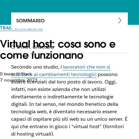
SOMMARIO
TRASFORMAZIONE
Virtual host: cosa sono e
5 min. di lettura
come funzionano
Secondo uno studio, i
lavoratori che non si
Il team di Slack
adattano ai cambiamenti tecnologici
possono
7 novembre 2023
essere licenziati dal loro posto di lavoro. Oggi,
infatti, non esiste azienda che non utilizzi
direttamente o indirettamente le tecnologie
digitali. In tal senso, nel mondo frenetico della
tecnologia web, è diventato necessario essere
capaci di ospitare più siti web su un unico server. È
qui che entrano in gioco i “virtual host” (fornitori
di hosting virtuali).