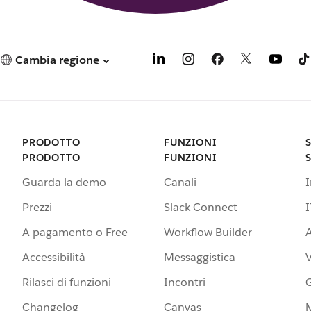
Cambia regione
PRODOTTO
FUNZIONI
PRODOTTO
FUNZIONI
Guarda la demo
Canali
Prezzi
Slack Connect
I
A pagamento o Free
Workflow Builder
A
Accessibilità
Messaggistica
Rilasci di funzioni
Incontri
G
Changelog
Canvas