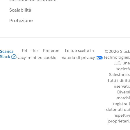
Scalabilità
Protezione
Pri
Ter
Preferen
Le tue scelte in
Scarica
©2026 Slack
Slack
Technologies,
vacy
mini
ze cookie
materia di privacy
LLC, una
società
Salesforce.
Tutti i diritti
riservati.
Diversi
marchi
registrati
detenuti dai
rispettivi
proprietari.