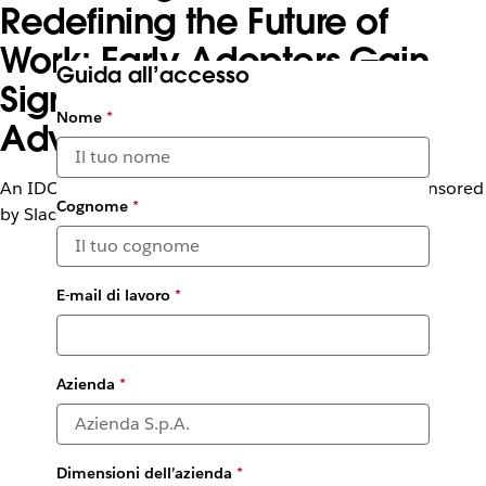
Redefining the Future of
Work: Early Adopters Gain
Guida all’accesso
Significant Competitive
Nome
*
Advantages
An IDC white paper written by Wayne Kurtzman, sponsored
Cognome
*
by Slack
E-mail di lavoro
*
Azienda
*
Dimensioni dell’azienda
*