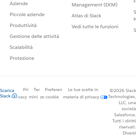
Aziende
Management (EKM)
S
Piccole aziende
Atlas di Slack
N
Produttività
Vedi tutte le funzioni
S
Gestione delle attività
Scalabilità
Protezione
Pri
Ter
Preferen
Le tue scelte in
Scarica
©2026 Slack
Slack
Technologies,
vacy
mini
ze cookie
materia di privacy
LLC, una
società
Salesforce.
Tutti i diritti
riservati.
Diversi