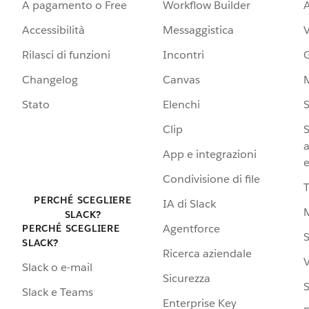
A pagamento o Free
Workflow Builder
A
Accessibilità
Messaggistica
Rilasci di funzioni
Incontri
G
Changelog
Canvas
Stato
Elenchi
S
Clip
S
a
App e integrazioni
e
Condivisione di file
PERCHÉ SCEGLIERE
IA di Slack
SLACK?
Agentforce
PERCHÉ SCEGLIERE
S
SLACK?
Ricerca aziendale
V
Slack o e-mail
Sicurezza
S
Slack e Teams
Enterprise Key