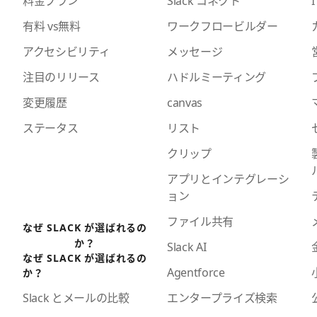
料金プラン
Slack コネクト
I
有料 vs無料
ワークフロービルダー
アクセシビリティ
メッセージ
注目のリリース
ハドルミーティング
変更履歴
canvas
ステータス
リスト
クリップ
アプリとインテグレーシ
ョン
ファイル共有
なぜ SLACK が選ばれるの
か？
Slack AI
なぜ SLACK が選ばれるの
Agentforce
か？
エンタープライズ検索
Slack とメールの比較