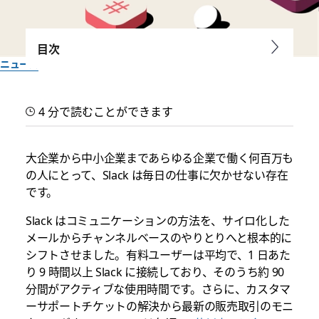
目次
ニュース
UI を大幅にアップデート！も
4 分で読むことができます
っと使いやすくなった Slack
大企業から中小企業まであらゆる企業で働く何百万も
仕事をより整理し、よりシンプルにするアップデートをリリー
の人にとって、Slack は毎日の仕事に欠かせない存在
ス。
です。
Slack はコミュニケーションの方法を、サイロ化した
Slack チーム一同作成
2020年3月18日
メールからチャンネルベースのやりとりへと根本的に
シフトさせました。有料ユーザーは平均で、1 日あた
り 9 時間以上 Slack に接続しており、そのうち約 90
分間がアクティブな使用時間です。さらに、カスタマ
ーサポートチケットの解決から最新の販売取引のモニ