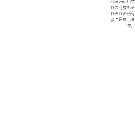
reserved.いず
れの商標もそ
れぞれの所有
者に帰属しま
す。