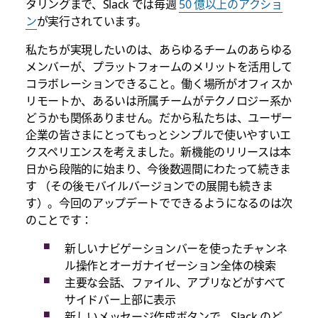
タリングまで、Slack では毎週
50 億以上のアクショ
ン
が実行されています。
私たちが実現したいのは、あらゆるチームのあらゆる
メンバーが、プラットフォームのメリットを活用して
コラボレーションできること。働く場所がオフィスか
リモートか、あるいは所属チームがテクノロジー系か
どうかも関係ありません。だから私たちは、ユーザー
企業の皆さまにとってもっとシンプルで使いやすいエ
クスペリエンスを考えました。新機能のリリースは本
日から段階的に始まり、今後数週間にわたって続きま
す （その後モバイルバージョンでの展開も続きま
す）。今回のアップデートでできるようになるのは次
のことです：
新しいナビゲーションバーを使ったチャンネ
ル操作とオーガナイゼーション全体の検索
主要な会話、ファイル、アプリなどがすべて
サイドバー上部に表示
新しいメッセージ作成ボタンで、Slack のど