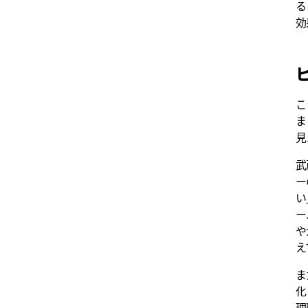
る
効
こ
ま
見
武
ー
い
ー
や
え
ま
化