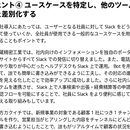
ヒント④ ユースケースを特定し、他のツー
と差別化する
社導入にあたっては、ユーザーとなる社員に対して Slack をど
て使っていくか、全社員が使用できる一般的なユースケースを
ることもポイントです。
蔵精密工業では、社内向けのインフォメーションを独自のポー
サイトからすべて Slack での発信に切り替えました。また、電
やり取りが中心だったヘルプデスクも Slack 上で運用。 Bot を
て、誰でも簡単に書き込みができるように工夫し、その対応の
を見える化したことで効率アップに成功しました。さらに社内
テムを連携させ、 Slack 上で人事検索や出張・経費精算等の申
認フローを可能にすることで、社員に Slack をより便利に感じ
える取り組みもしています。
方カクイチでは、新規事業の対象である顧客 1 社につき 1 チャ
ルを作り、営業担当がヒアリングした内容をチャンネルにどん
書き込むようにしたことで、誰もがリアルタイムで顧客の状況