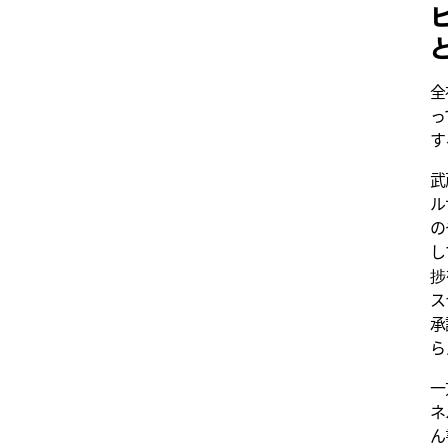
全
っ
す
武
ル
の
し
捗
ス
承
ら
一
ネ
ん