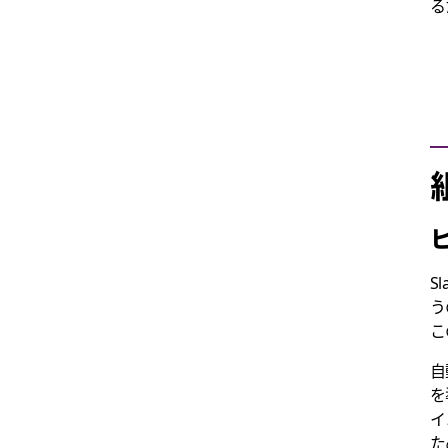
る
S
う
こ
自
を
イ
た