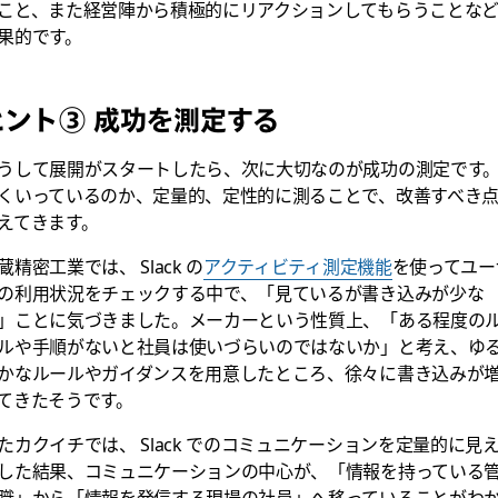
こと、また経営陣から積極的にリアクションしてもらうことな
果的です。
ヒント③ 成功を測定する
うして展開がスタートしたら、次に大切なのが成功の測定です
くいっているのか、定量的、定性的に測ることで、改善すべき
えてきます。
蔵精密工業では、 Slack の
アクティビティ測定機能
を使ってユー
の利用状況をチェックする中で、「見ているが書き込みが少な
」ことに気づきました。メーカーという性質上、「ある程度の
ルや手順がないと社員は使いづらいのではないか」と考え、ゆ
かなルールやガイダンスを用意したところ、徐々に書き込みが
てきたそうです。
たカクイチでは、 Slack でのコミュニケーションを定量的に見
した結果、コミュニケーションの中心が、「情報を持っている