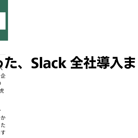
語った、Slack 全社導入ま
ベ
ー企
の
が虎
。
ー
のか
した
用す