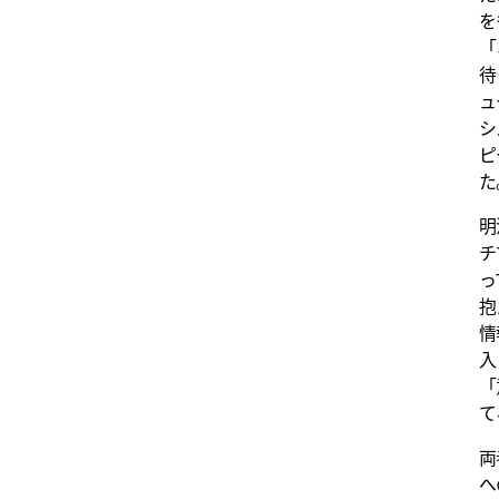
を
「
待
ュ
シ
ピ
た
明
チ
っ
抱
情
入
「
て
両
へ