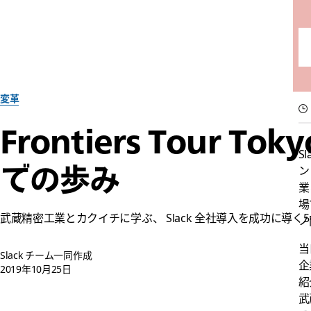
変革
Frontiers Tour
S
での歩み
ン
業
場
武蔵精密工業とカクイチに学ぶ、 Slack 全社導入を成功に導く
ノ
当
Slack チーム一同作成
企
2019年10月25日
紹
武