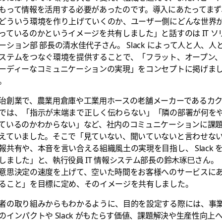
もって情報を活用する必要があったのです。導入にあたってまず
どういう環境を作り上げていくのか、ユーザー側にどんな世界
っているのかというイメージを共有しました」と話すのは IT ソ
ーション部 部長の清水佳代子さん。 Slack によって人と人、人
ステムをつなぐ環境を提供することで、「フラット、オープン
ーディーなコミュニケーションの実現」をコンセプトに掲げま
。
治創業で、農業用倉庫や工業用ホースの老舗メーカーであるカ
では、「指示が末端まで正しく伝わらない」「隣の部署が何を
ているのかわからない」など、社内のコミュニケーションに課
えていました。そこで「見ていない、聞いていないと言わせな
報共有や、本音を言い合える組織風土の実現を目指し、 Slack 
しました」と、執行役員 IT 情報システム部長の鈴木琢巳さん。
意思決定の速度を上げて、空いた時間をお客様へのサービスに
ること」を目標に定め、そのイメージを共有しました。
者の取り組みからもわかるように、目的を設定する際には、事
のインパクトや Slack がもたらす価値、課題解決や生産性向上