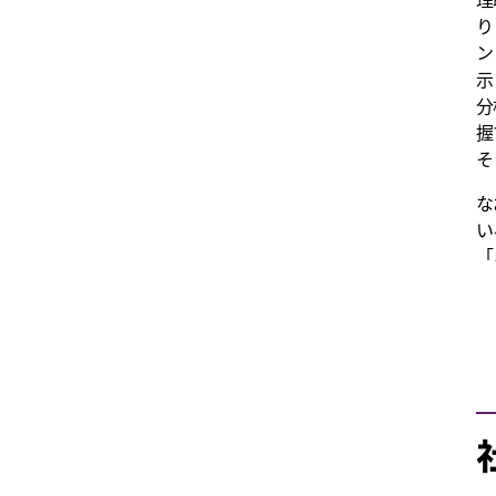
理
り
ン
示
分
握
そ
な
い
「