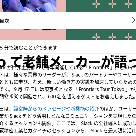
目次
5 分で読むことができます
 Tokyo で老舗メーカーが
lack が世界主要都市で毎年開催している「 Frontiers 」。このイ
トは、様々な業界のリーダーが、 Slack のパートナーやユーザ
とともに学び、考え、新しい働き方の実践を加速していくため
です。 9 月 17 日には東京初となる「 Frontiers Tour Tokyo 」
5つのヒント
門ヒルズで開催され、 600 名を超えるゲストをお迎えしました
日は、
経営陣からのメッセージや新機能の紹介
のほか、ユーザ
業が Slack をどう活用しどんなコミュニケーションを実現した
介するセッションも開催。ここでは、 Slack の全社導入に成功
蔵精密工業とカクイチのセッションから、 Slack を最大限に活