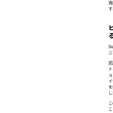
貢
す
S
ニ
武
ト
ョ
イ
を
し
こ
こ