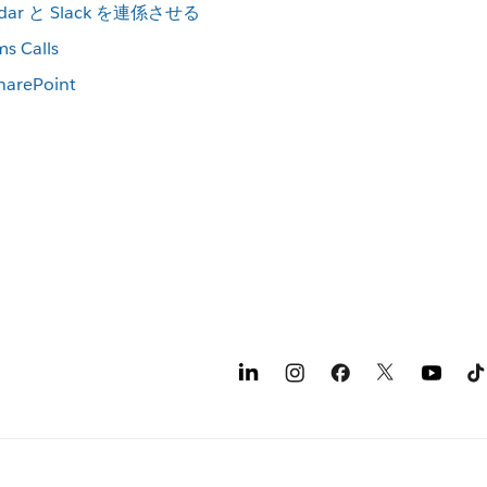
lendar と Slack を連係させる
s Calls
harePoint