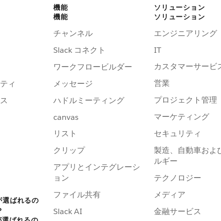
機能
ソリューション
機能
ソリューション
チャンネル
エンジニアリング
Slack コネクト
IT
カスタマーサービ
ワークフロービルダー
営業
ティ
メッセージ
プロジェクト管理
ス
ハドルミーティング
マーケティング
canvas
リスト
セキュリティ
クリップ
製造、自動車およ
ルギー
アプリとインテグレーシ
ョン
テクノロジー
ファイル共有
メディア
 が選ばれるの
？
Slack AI
金融サービス
 が選ばれるの