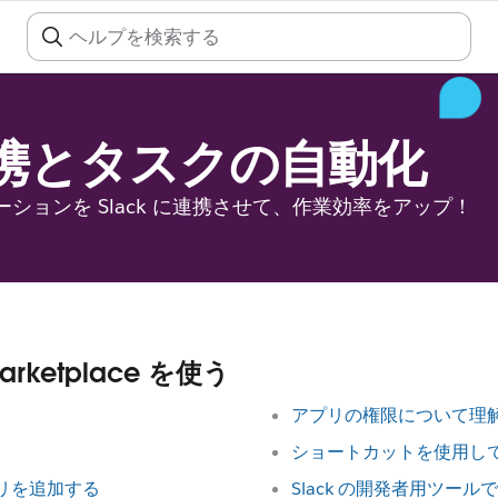
携とタスクの自動化
ションを Slack に連携させて、作業効率をアップ！
arketplace を使う
アプリの権限について理
ショートカットを使用して 
プリを追加する
Slack の開発者用ツー