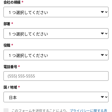
会社の規模
*
部署
*
役職
*
電話番号
*
国 / 地域
*
このフォームを送信することにより、
プライバシーに関する声