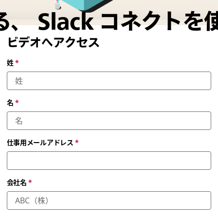
、 Slack コネクト
ビデオへアクセス
姓
*
名
*
仕事用メールアドレス
*
会社名
*