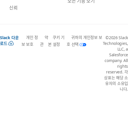
모든 기능 보기
신뢰
개인 정
약
쿠키 기
귀하의 개인정보 보
Slack 다운
©2026 Slack
로드
Technologies,
보 보호
관
본 설정
호 선택
LLC, a
Salesforce
company. All
rights
reserved. 각
상표는 해당 소
유자의 소유입
니다.