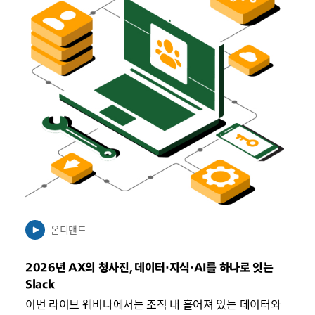
새
탭
에
서
열
릴
수
있
음
온디맨드
2026년 AX의 청사진, 데이터·지식·AI를 하나로 잇는
Slack
이번 라이브 웨비나에서는 조직 내 흩어져 있는 데이터와