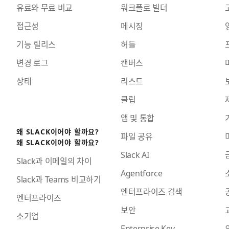
유료와 무료 비교
워크플로 빌더
접근성
메시징
기능 릴리스
허들
변경 로그
캔버스
상태
리스트
클립
앱 및 통합
왜 SLACK이어야 할까요?
파일 공유
왜 SLACK이어야 할까요?
Slack AI
Slack과 이메일의 차이
Agentforce
Slack과 Teams 비교하기
엔터프라이즈 검색
엔터프라이즈
보안
소기업
Enterprise Key