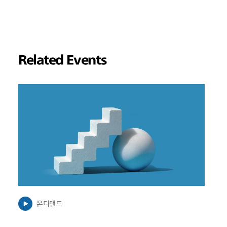
Related Events
링
크
가
새
탭
에
서
열
릴
수
온디맨드
있
음