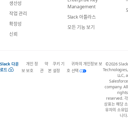
생산성
Management
작업 관리
Slack 아틀라스
확장성
모든 기능 보기
신뢰
개인 정
약
쿠키 기
귀하의 개인정보 보
Slack 다운
©2026 Slack
로드
Technologies,
보 보호
관
본 설정
호 선택
LLC, a
Salesforce
company. All
rights
reserved. 각
상표는 해당 소
유자의 소유입
니다.