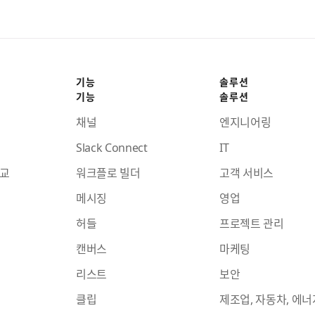
기능
솔루션
기능
솔루션
채널
엔지니어링
Slack Connect
IT
비교
워크플로 빌더
고객 서비스
메시징
영업
허들
프로젝트 관리
캔버스
마케팅
리스트
보안
클립
제조업, 자동차, 에너