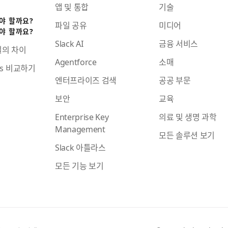
앱 및 통합
기술
어야 할까요?
파일 공유
미디어
어야 할까요?
Slack AI
금융 서비스
일의 차이
Agentforce
소매
ams 비교하기
엔터프라이즈 검색
공공 부문
보안
교육
Enterprise Key
의료 및 생명 과학
Management
모든 솔루션 보기
Slack 아틀라스
모든 기능 보기