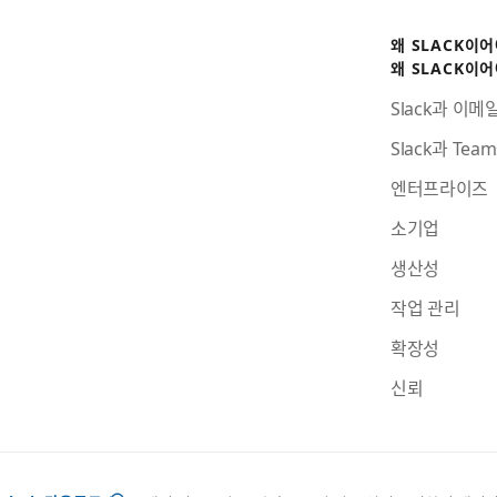
왜 SLACK이
왜 SLACK이
Slack과 이메
Slack과 Te
엔터프라이즈
소기업
생산성
작업 관리
확장성
신뢰