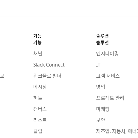
기능
솔루션
기능
솔루션
채널
엔지니어링
Slack Connect
IT
비교
워크플로 빌더
고객 서비스
메시징
영업
허들
프로젝트 관리
캔버스
마케팅
리스트
보안
클립
제조업, 자동차, 에너