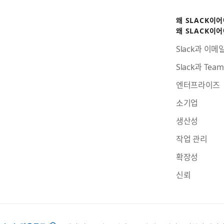
왜 SLACK이
왜 SLACK이
Slack과 이메
Slack과 Te
엔터프라이즈
소기업
생산성
작업 관리
확장성
신뢰