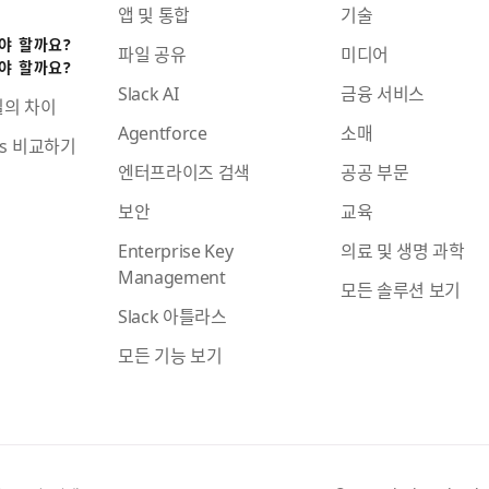
앱 및 통합
기술
어야 할까요?
파일 공유
미디어
어야 할까요?
Slack AI
금융 서비스
일의 차이
Agentforce
소매
ams 비교하기
엔터프라이즈 검색
공공 부문
보안
교육
Enterprise Key
의료 및 생명 과학
Management
모든 솔루션 보기
Slack 아틀라스
모든 기능 보기