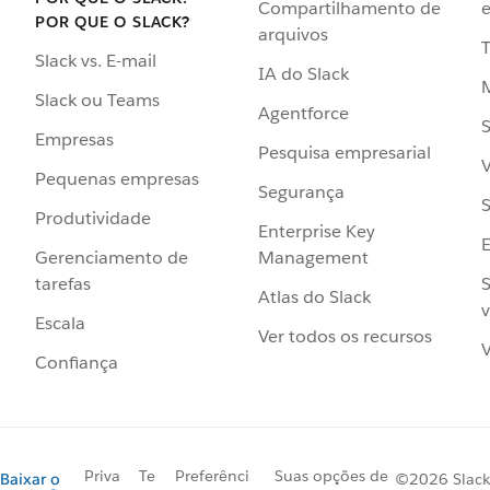
Compartilhamento de
e
POR QUE O SLACK?
arquivos
Slack vs. E-mail
IA do Slack
Slack ou Teams
Agentforce
S
Empresas
Pesquisa empresarial
V
Pequenas empresas
Segurança
S
Produtividade
Enterprise Key
Management
Gerenciamento de
S
tarefas
Atlas do Slack
v
Escala
Ver todos os recursos
V
Confiança
Priva
Te
Preferênci
Suas opções de
Baixar o
©2026 Slack