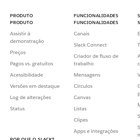
PRODUTO
FUNCIONALIDADES
PRODUTO
FUNCIONALIDADES
Assistir à
Canais
demonstração
Slack Connect
T
Preços
Criador de fluxo de
Pagos vs. gratuitos
trabalho
c
Acessibilidade
Mensagens
Versões em destaque
Círculos
p
Log de alterações
Canvas
Status
Listas
Clipes
S
Apps e integrações
POR QUE O SLACK?