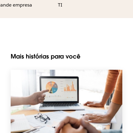
rande empresa
TI
Mais histórias para você