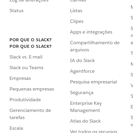
Status
Listas
Clipes
S
Apps e integrações
POR QUE O SLACK?
Compartilhamento de
e
POR QUE O SLACK?
arquivos
Slack vs. E-mail
IA do Slack
Slack ou Teams
Agentforce
S
Empresas
Pesquisa empresarial
V
Pequenas empresas
Segurança
S
Produtividade
Enterprise Key
Management
Gerenciamento de
S
tarefas
Atlas do Slack
v
Escala
Ver todos os recursos