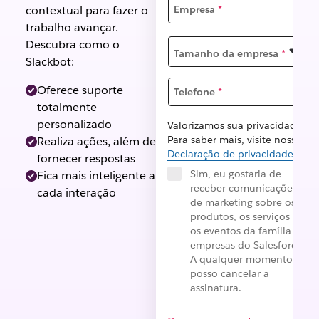
contextual para fazer o
Empresa
*
trabalho avançar.
Descubra como o
Tamanho da empresa
*
Slackbot:
Oferece suporte
Telefone
*
totalmente
personalizado
Valorizamos sua privacidade.
Para saber mais, visite nossa
Realiza ações, além de
Declaração de privacidade
.
fornecer respostas
Sim, eu gostaria de
Fica mais inteligente a
receber comunicações
cada interação
de marketing sobre os
produtos, os serviços e
os eventos da família de
empresas do Salesforce.
A qualquer momento,
posso cancelar a
assinatura.