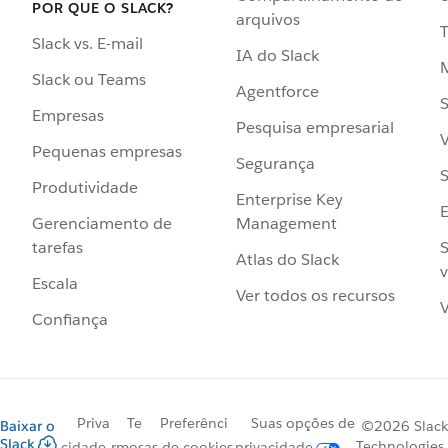
POR QUE O SLACK?
arquivos
Slack vs. E-mail
IA do Slack
Slack ou Teams
Agentforce
S
Empresas
Pesquisa empresarial
V
Pequenas empresas
Segurança
S
Produtividade
Enterprise Key
Management
Gerenciamento de
S
tarefas
Atlas do Slack
v
Escala
Ver todos os recursos
V
Confiança
Priva
Te
Preferênci
Suas opções de
Baixar o
©2026 Slack
Slack
Technologies,
cidade
rmos
as de cookies
privacidade