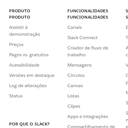
PRODUTO
FUNCIONALIDADES
PRODUTO
FUNCIONALIDADES
Assistir à
Canais
demonstração
Slack Connect
T
Preços
Criador de fluxo de
Pagos vs. gratuitos
trabalho
c
Acessibilidade
Mensagens
Versões em destaque
Círculos
p
Log de alterações
Canvas
Status
Listas
Clipes
S
Apps e integrações
POR QUE O SLACK?
Compartilhamento de
e