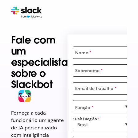
Fale com
um
Nome
*
especialista
sobre o
Sobrenome
*
Slackbot
E-mail de trabalho
*
Função
*
Forneça a cada
País/Região
*
funcionário um agente
de IA personalizado
com inteligência