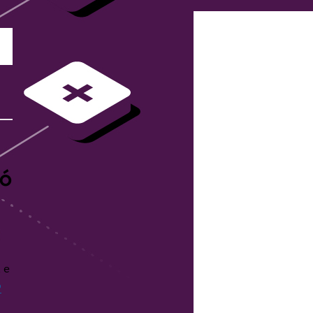
só
 e
o