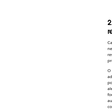
2
r
Ca
ne
re
pr
O 
ad
po
al
fo
au
co