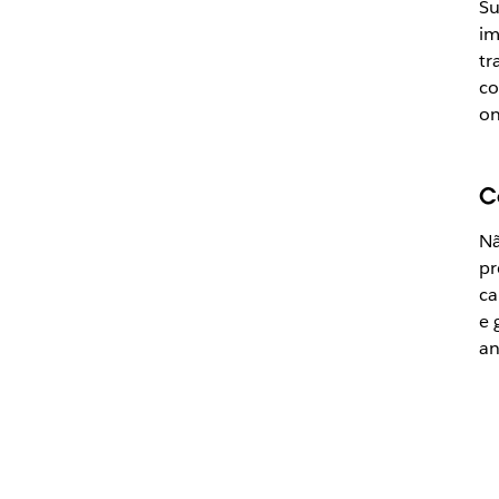
Su
im
tr
co
on
C
Nã
pr
ca
e 
an