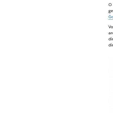
O 
ge
Go
Vo
ar
di
di