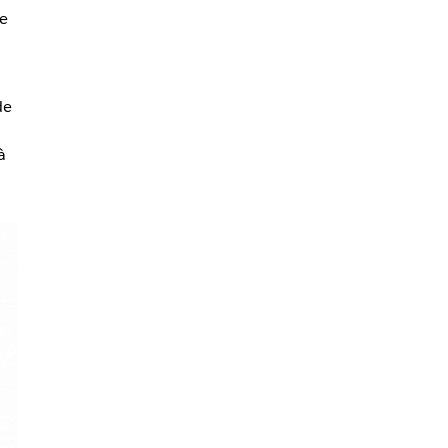
e
de
à