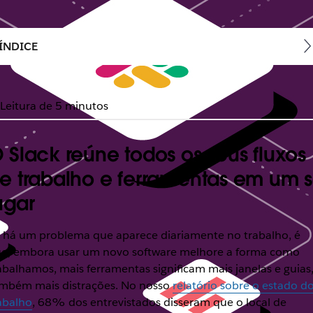
ÍNDICE
Leitura de 5 minutos
 Slack reúne todos os seus fluxos
e trabalho e ferramentas em um 
ugar
 há um problema que aparece diariamente no trabalho, é
e, embora usar um novo software melhore a forma como
abalhamos, mais ferramentas significam mais janelas e guias,
mbém mais distrações. No nosso
relatório sobre o estado d
abalho
, 68% dos entrevistados disseram que o local de