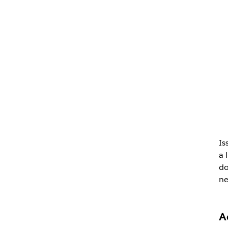
Is
a 
do
ne
A