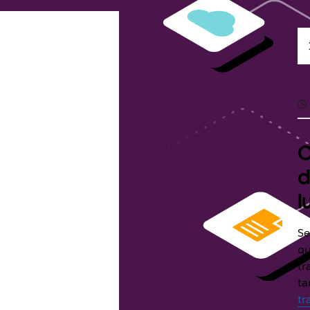
O
d
l
Se
qu
tr
ta
tr