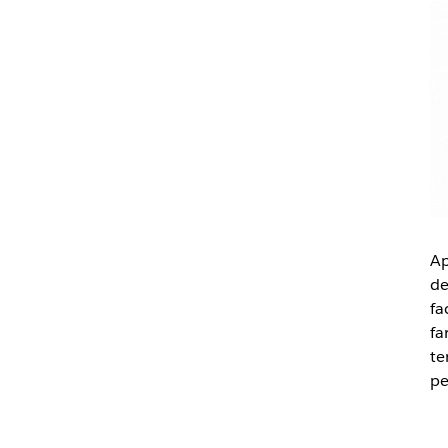
Ap
de
fa
fa
te
pe