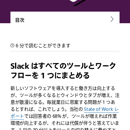
目次
Slack でアプリとワークフロ
ーを使用する 5 つの方法
6 分で読むことができます
ツールとワークフローをすべて Slack にまとめることで簡単に
効率化する方法を学べます
Slack はすべてのツールとワーク
フローを 1 つにまとめる
新しいソフトウェアを導入すると働き方は向上する
が、ツールが多くなるとウィンドウとタブが増え、注
意が散漫になる。毎就業日に思案する問題が 1 つあ
るとすれば、これでしょう。当社の
State of Work レ
ポート
では回答者の 68% が、ツールが増えれば作業
環境が向上するが、それには代償が伴うと答えていま