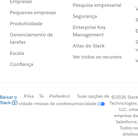
Empresas
Pesquisa empresarial
V
Pequenas empresas
Segurança
S
Produtividade
Enterprise Key
Management
Gerenciamento de
S
tarefas
Atlas do Slack
v
Escala
Ver todos os recursos
V
Confiança
Priva
Te
Preferênci
Suas opções de
Baixar o
©2026 Slack
Slack
Technologies,
cidade
rmos
as de cookies
privacidade
LLC, uma
empresa da
Salesforce.
Todos os
direitos