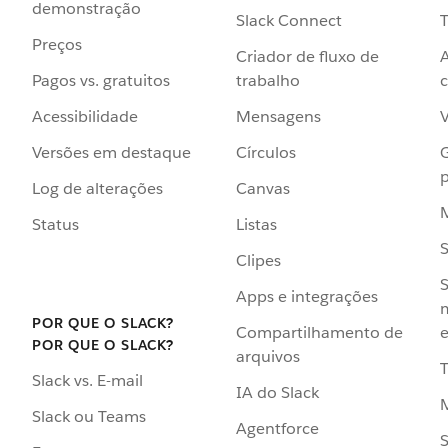
demonstração
Slack Connect
T
Preços
Criador de fluxo de
Pagos vs. gratuitos
trabalho
c
Acessibilidade
Mensagens
Versões em destaque
Círculos
p
Log de alterações
Canvas
Status
Listas
Clipes
S
Apps e integrações
POR QUE O SLACK?
Compartilhamento de
e
POR QUE O SLACK?
arquivos
Slack vs. E-mail
IA do Slack
Slack ou Teams
Agentforce
S