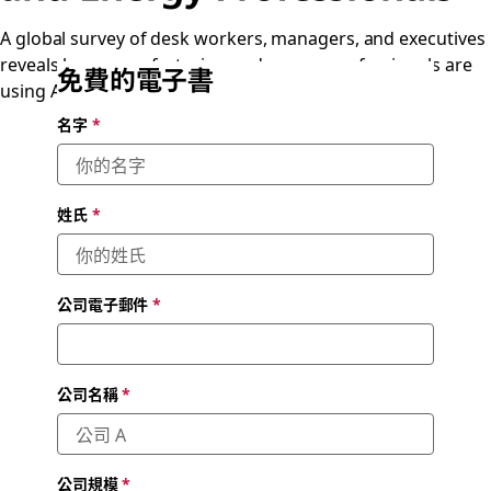
A global survey of desk workers, managers, and executives
reveals how manufacturing and energy professionals are
免費的電子書
using AI.
名字
*
姓氏
*
公司電子郵件
*
公司名稱
*
公司規模
*