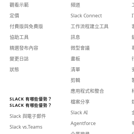
觀看示範
頻道
定價
Slack Connect
I
付費版與免費版
工作流程建立工具
協助工具
訊息
精選發布內容
微型會議
變更日誌
畫板
狀態
清單
剪輯
應用程式和整合
SLACK 有哪些優勢？
檔案分享
SLACK 有哪些優勢？
Slack AI
Slack 與電子郵件
Agentforce
Slack vs.Teams
企業搜尋