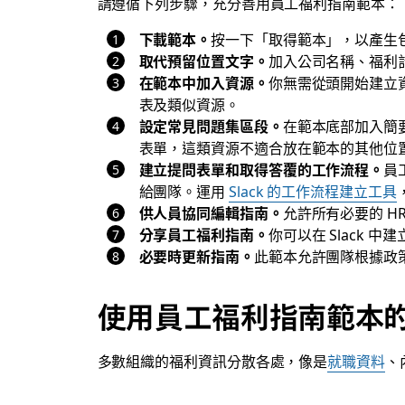
請遵循下列步驟，充分善用員工福利指南範本：
下載範本。
按一下「取得範本」，以產生包含
取代預留位置文字。
加入公司名稱、福利
在範本中加入資源。
你無需從頭開始建立
表及類似資源。
設定常見問題集區段。
在範本底部加入簡
表單，這類資源不適合放在範本的其他位
建立提問表單和取得答覆的工作流程。
員
給團隊。運用
Slack 的工作流程建立工具
供人員協同編輯指南。
允許所有必要的 
分享員工福利指南。
你可以在 Slack 中建
必要時更新指南。
此範本允許團隊根據政
使用員工福利指南範本
多數組織的福利資訊分散各處，像是
就職資料
、