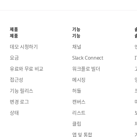
제품
기능
제품
기능
데모 시청하기
채널
요금
Slack Connect
I
유료와 무료 비교
워크플로 빌더
접근성
메시징
기능 릴리스
허들
변경 로그
캔버스
상태
리스트
클립
앱 및 통합