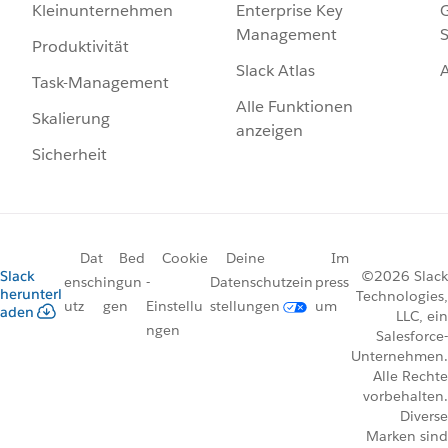
Enterprise Key
G
Kleinunternehmen
Management
S
Produktivität
Slack Atlas
Task-Management
Alle Funktionen
Skalierung
anzeigen
Sicherheit
Dat
Bed
Cookie
Deine
Im
Slack
©2026 Slack
ensch
ingun
-
Datenschutzein
press
herunterl
Technologies,
utz
gen
Einstellu
stellungen
um
aden
LLC, ein
ngen
Salesforce-
Unternehmen.
Alle Rechte
vorbehalten.
Diverse
Marken sind