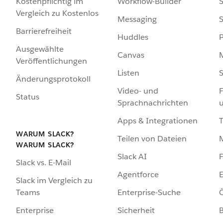
Kostenpflichtig im
Workflow-Builder
S
Vergleich zu Kostenlos
Messaging
S
Barrierefreiheit
Huddles
Ausgewählte
Canvas
Veröffentlichungen
Listen
S
Änderungsprotokoll
Video- und
F
Status
Sprachnachrichten
Apps & Integrationen
WARUM SLACK?
Teilen von Dateien
WARUM SLACK?
Slack AI
F
Slack vs. E-Mail
Agentforce
E
Slack im Vergleich zu
Enterprise-Suche
Ö
Teams
Sicherheit
Enterprise