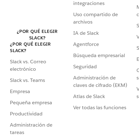
integraciones
Uso compartido de
archivos
S
¿POR QUÉ ELEGIR
IA de Slack
V
SLACK?
Agentforce
¿POR QUÉ ELEGIR
S
SLACK?
Búsqueda empresarial
Slack vs. Correo
Seguridad
electrónico
C
Administración de
s
Slack vs. Teams
claves de cifrado (EKM)
V
Empresa
Atlas de Slack
s
Pequeña empresa
Ver todas las funciones
Productividad
Administración de
tareas