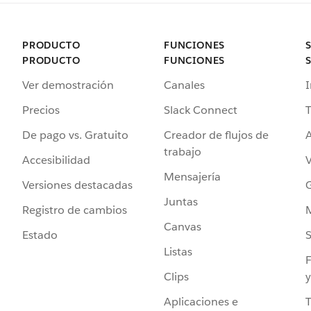
PRODUCTO
FUNCIONES
PRODUCTO
FUNCIONES
Ver demostración
Canales
I
Precios
Slack Connect
T
De pago vs. Gratuito
Creador de flujos de
A
trabajo
Accesibilidad
Mensajería
Versiones destacadas
G
Juntas
Registro de cambios
Canvas
Estado
Listas
F
Clips
y
Aplicaciones e