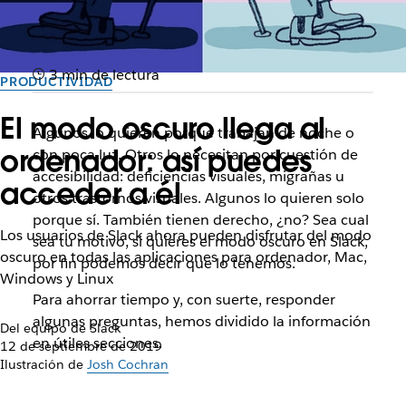
3 min de lectura
PRODUCTIVIDAD
El modo oscuro llega al
Algunos lo quieren porque trabajan de noche o
ordenador: así puedes
con poca luz. Otros lo necesitan por cuestión de
accesibilidad: deficiencias visuales, migrañas u
acceder a él
otros trastornos visuales. Algunos lo quieren solo
porque sí. También tienen derecho, ¿no? Sea cual
Los usuarios de Slack ahora pueden disfrutar del modo
sea tu motivo, si quieres el modo oscuro en Slack,
oscuro en todas las aplicaciones para ordenador, Mac,
por fin podemos decir que lo tenemos.
Windows y Linux
Para ahorrar tiempo y, con suerte, responder
algunas preguntas, hemos dividido la información
Del equipo de Slack
en útiles secciones.
12 de septiembre de 2019
Ilustración de
Josh Cochran