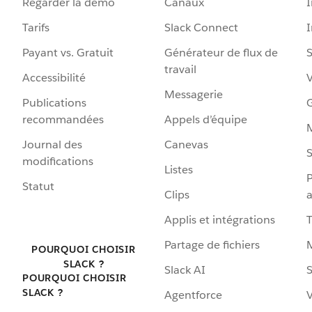
Regarder la démo
Canaux
I
Tarifs
Slack Connect
Payant vs. Gratuit
Générateur de flux de
S
travail
Accessibilité
Messagerie
Publications
G
recommandées
Appels d’équipe
Journal des
Canevas
S
modifications
Listes
P
Statut
Clips
a
Applis et intégrations
Partage de fichiers
POURQUOI CHOISIR
SLACK ?
Slack AI
S
POURQUOI CHOISIR
SLACK ?
Agentforce
V