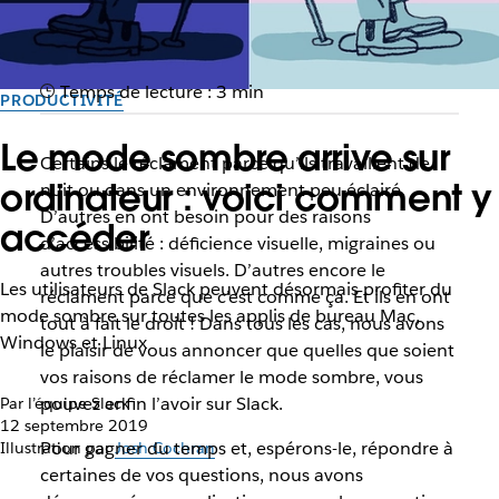
Temps de lecture : 3 min
PRODUCTIVITÉ
Le mode sombre arrive sur
Certains le réclament parce qu’ils travaillent de
ordinateur : voici comment y
nuit ou dans un environnement peu éclairé.
D’autres en ont besoin pour des raisons
accéder
d’accessibilité : déficience visuelle, migraines ou
autres troubles visuels. D’autres encore le
Les utilisateurs de Slack peuvent désormais profiter du
réclament parce que c’est comme ça. Et ils en ont
mode sombre sur toutes les applis de bureau Mac,
tout à fait le droit ! Dans tous les cas, nous avons
Windows et Linux
le plaisir de vous annoncer que quelles que soient
vos raisons de réclamer le mode sombre, vous
pouvez enfin l’avoir sur Slack.
Par l’équipe Slack
12 septembre 2019
Pour gagner du temps et, espérons-le, répondre à
Illustration par
Josh Cochran
certaines de vos questions, nous avons