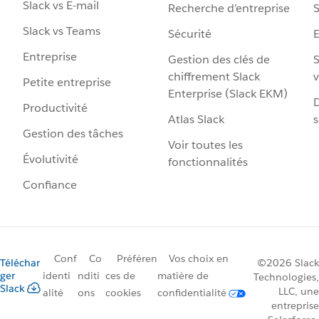
Slack vs E-mail
Recherche d’entreprise
S
Slack vs Teams
Sécurité
Entreprise
Gestion des clés de
S
chiffrement Slack
v
Petite entreprise
Enterprise (Slack EKM)
D
Productivité
Atlas Slack
s
Gestion des tâches
Voir toutes les
Évolutivité
fonctionnalités
Confiance
Conf
Co
Préféren
Vos choix en
Téléchar
©2026 Slack
ger
identi
nditi
ces de
matière de
Technologies,
Slack
LLC, une
alité
ons
cookies
confidentialité
entreprise