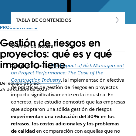
TABLA DE CONTENIDOS
PRODUCTIVIDAD
Gestión de riesgos en
4 min de lectura
proyectos: qué es y qué
impacto tiene
Según el estudio
The Impact of Risk Management
on Project Performance: The Case of the
Construction Industry
, la implementación efectiva
Del equipo de Slack
de prácticas de gestión de riesgos en proyectos
24 de octubre de 2023
impacta significativamente en la industria. En
concreto, este estudio demostró que las empresas
que adoptaron una sólida gestión de riesgos
experimentan una reducción del 30% en los
retrasos, los costos adicionales y los problemas
de calidad
en comparación con aquellas que no