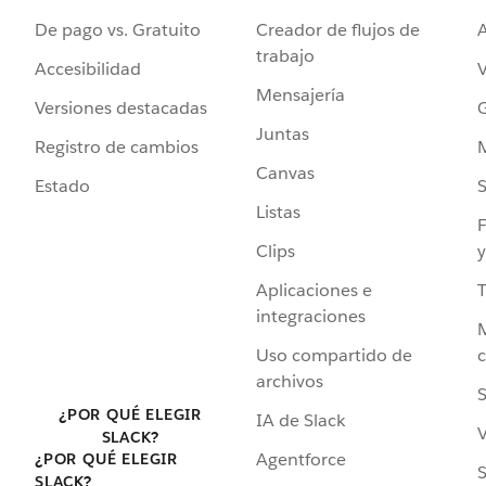
De pago vs. Gratuito
Creador de flujos de
A
trabajo
Accesibilidad
Mensajería
Versiones destacadas
G
Juntas
Registro de cambios
Canvas
Estado
Listas
F
Clips
y
Aplicaciones e
integraciones
Uso compartido de
archivos
S
¿POR QUÉ ELEGIR
IA de Slack
V
SLACK?
Agentforce
¿POR QUÉ ELEGIR
S
SLACK?