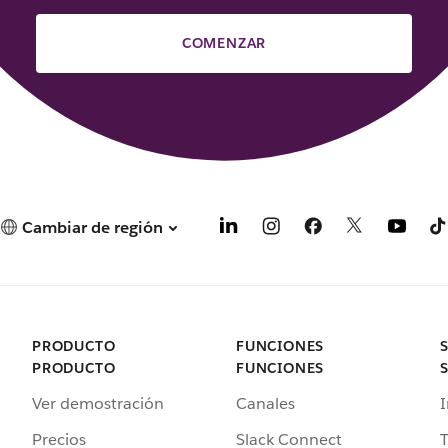
COMENZAR
Cambiar de región
PRODUCTO
FUNCIONES
PRODUCTO
FUNCIONES
Ver demostración
Canales
I
Precios
Slack Connect
T